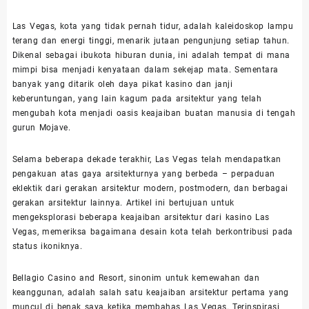
Las Vegas, kota yang tidak pernah tidur, adalah kaleidoskop lampu
terang dan energi tinggi, menarik jutaan pengunjung setiap tahun.
Dikenal sebagai ibukota hiburan dunia, ini adalah tempat di mana
mimpi bisa menjadi kenyataan dalam sekejap mata. Sementara
banyak yang ditarik oleh daya pikat kasino dan janji
keberuntungan, yang lain kagum pada arsitektur yang telah
mengubah kota menjadi oasis keajaiban buatan manusia di tengah
gurun Mojave.
Selama beberapa dekade terakhir, Las Vegas telah mendapatkan
pengakuan atas gaya arsitekturnya yang berbeda – perpaduan
eklektik dari gerakan arsitektur modern, postmodern, dan berbagai
gerakan arsitektur lainnya. Artikel ini bertujuan untuk
mengeksplorasi beberapa keajaiban arsitektur dari kasino Las
Vegas, memeriksa bagaimana desain kota telah berkontribusi pada
status ikoniknya.
Bellagio Casino and Resort, sinonim untuk kemewahan dan
keanggunan, adalah salah satu keajaiban arsitektur pertama yang
muncul di benak saya ketika membahas Las Vegas. Terinspirasi