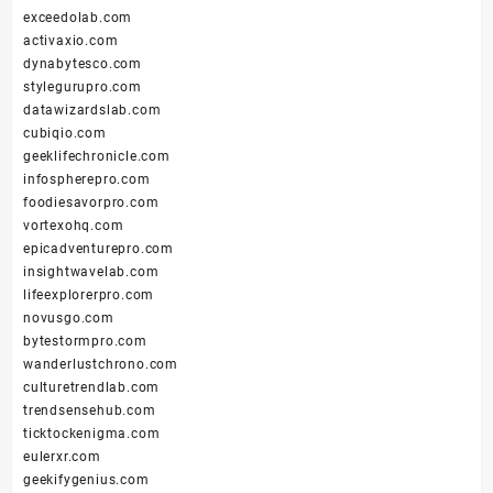
exceedolab.com
activaxio.com
dynabytesco.com
stylegurupro.com
datawizardslab.com
cubiqio.com
geeklifechronicle.com
infospherepro.com
foodiesavorpro.com
vortexohq.com
epicadventurepro.com
insightwavelab.com
lifeexplorerpro.com
novusgo.com
bytestormpro.com
wanderlustchrono.com
culturetrendlab.com
trendsensehub.com
ticktockenigma.com
eulerxr.com
geekifygenius.com