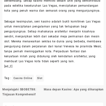
berkembang. Setiap kasino memiliki desain unik yang berkontribusi
pada estetika keseluruhan Las Vegas, menciptakan pemandangan
kota yang penuh warna dan semarak orang yang mengunjunginya.
Sebagai kesimpulan, seni kasino adalah bukti komitmen Las Vegas
untuk menciptakan pengalaman yang tak terlupakan bagi
pengunjungnya. Setiap mahakarya arsitektur menjalin kisahnya
sendiri, menjanjikan lebih dari sekadar meja permainan dan mesin
slot. Mereka menawarkan sekilas ke dunia yang berbeda, membawa
pengunjung dalam perjalanan dari kanal Venesia ke piramida Mesir,
tanpa pernah meninggalkan kota. Perpaduan fantasi dan
kenyataan inilah yang didukung oleh keindahan arsitektur, yang
membuat Las Vegas kota tidak seperti yang lain.
[ad_2]
Tag :
Casino Online
Slot
Post
Menjelajahi SBOBET88:
Masa depan Kasino: Apa yang diharapkan
navigation
Tinjauan Komprehensif