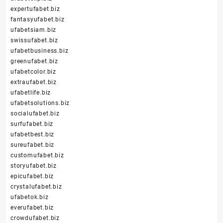
expertufabet.biz
fantasyufabet.biz
ufabetsiam.biz
swissufabet.biz
ufabetbusiness.biz
greenufabet.biz
ufabetcolor.biz
extraufabet.biz
ufabetlife.biz
ufabetsolutions.biz
socialufabet.biz
surfufabet.biz
ufabetbest.biz
sureufabet.biz
customufabet.biz
storyufabet.biz
epicufabet.biz
crystalufabet.biz
ufabetok.biz
everufabet.biz
crowdufabet.biz