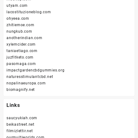
utyam.com
lacostituzioneblog.com
ohyeea.com
zhitiemoe.com
nungkub.com
anotherindian.com
xylemcider.com
taniaetiago.com
juzfitketo.com
pasomaga.com
impactgardencbdgummies.org
naturesstimulantcbd.net
nopalinaeuropa.com
biomagnify.net
Links
saucyukiah.com
beikastreet.net
filmizlettir.net
ourmultiworlds.com