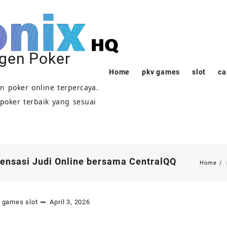
Agen Poker
Home
pkv games
slot
ca
n poker online terpercaya.
poker terbaik yang sesuai
nsasi Judi Online bersama CentralQQ
Home
v games
slot
April 3, 2026