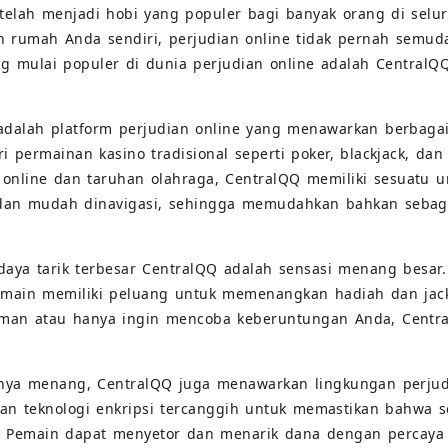
e telah menjadi hobi yang populer bagi banyak orang di se
 rumah Anda sendiri, perjudian online tidak pernah semuda
g mulai populer di dunia perjudian online adalah CentralQQ
adalah platform perjudian online yang menawarkan berbaga
i permainan kasino tradisional seperti poker, blackjack, d
t online dan taruhan olahraga, CentralQQ memiliki sesuatu 
an mudah dinavigasi, sehingga memudahkan bahkan sebag
 daya tarik terbesar CentralQQ adalah sensasi menang besa
emain memiliki peluang untuk memenangkan hadiah dan jack
man atau hanya ingin mencoba keberuntungan Anda, Centra
unya menang, CentralQQ juga menawarkan lingkungan perjudi
n teknologi enkripsi tercanggih untuk memastikan bahwa 
i. Pemain dapat menyetor dan menarik dana dengan percaya