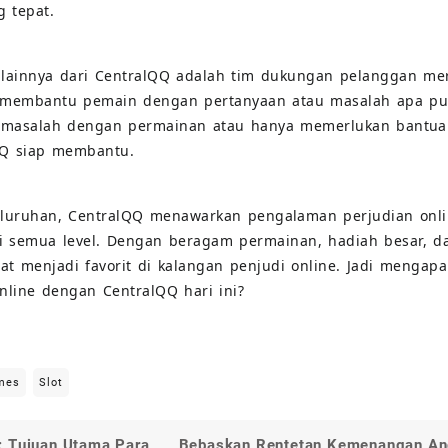
 tepat.
t lainnya dari CentralQQ adalah tim dukungan pelanggan me
p membantu pemain dengan pertanyaan atau masalah apa pu
masalah dengan permainan atau hanya memerlukan bantua
QQ siap membantu.
eluruhan, CentralQQ menawarkan pengalaman perjudian onl
i semua level. Dengan beragam permainan, hadiah besar, d
at menjadi favorit di kalangan penjudi online. Jadi menga
nline dengan CentralQQ hari ini?
mes
Slot
 Tujuan Utama Para
Bebaskan Rentetan Kemenangan Anda