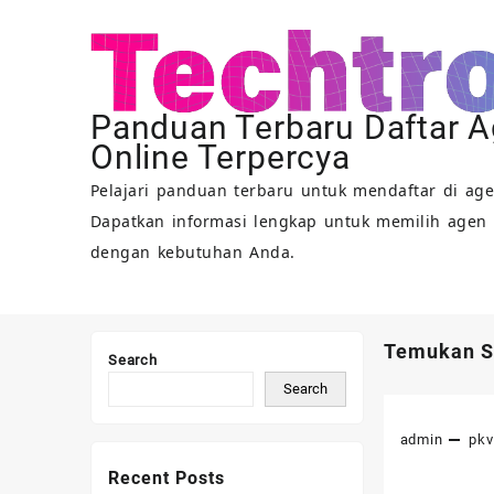
Skip
to
content
Panduan Terbaru Daftar 
Online Terpercya
Pelajari panduan terbaru untuk mendaftar di age
Dapatkan informasi lengkap untuk memilih agen 
dengan kebutuhan Anda.
Temukan Se
Search
Search
admin
pk
Recent Posts