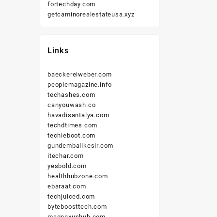
fortechday.com
getcaminorealestateusa.xyz
Links
baeckereiweber.com
peoplemagazine.info
techashes.com
canyouwash.co
havadisantalya.com
techdtimes.com
techieboot.com
gundembalikesir.com
itechar.com
yesbold.com
healthhubzone.com
ebaraat.com
techjuiced.com
byteboosttech.com
magnexushub.com