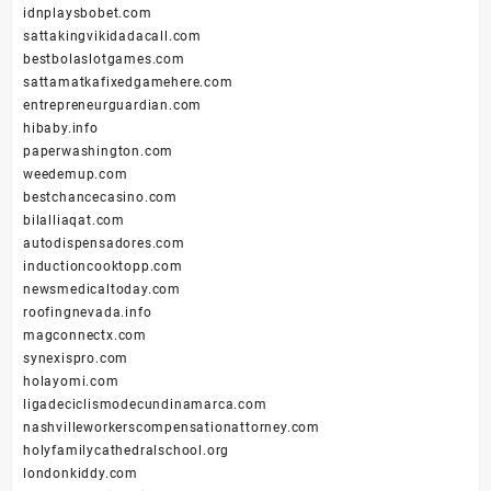
idnplaysbobet.com
sattakingvikidadacall.com
bestbolaslotgames.com
sattamatkafixedgamehere.com
entrepreneurguardian.com
hibaby.info
paperwashington.com
weedemup.com
bestchancecasino.com
bilalliaqat.com
autodispensadores.com
inductioncooktopp.com
newsmedicaltoday.com
roofingnevada.info
magconnectx.com
synexispro.com
holayomi.com
ligadeciclismodecundinamarca.com
nashvilleworkerscompensationattorney.com
holyfamilycathedralschool.org
londonkiddy.com