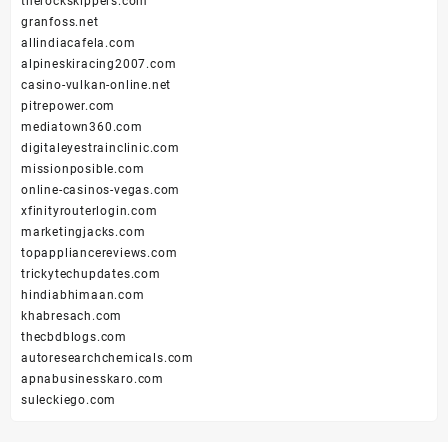
therockskippers.com
granfoss.net
allindiacafela.com
alpineskiracing2007.com
casino-vulkan-online.net
pitrepower.com
mediatown360.com
digitaleyestrainclinic.com
missionposible.com
online-casinos-vegas.com
xfinityrouterlogin.com
marketingjacks.com
topappliancereviews.com
trickytechupdates.com
hindiabhimaan.com
khabresach.com
thecbdblogs.com
autoresearchchemicals.com
apnabusinesskaro.com
suleckiego.com