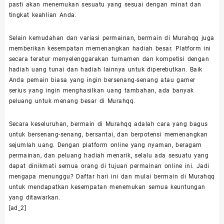
pasti akan menemukan sesuatu yang sesuai dengan minat dan
tingkat keahlian Anda.
Selain kemudahan dan variasi permainan, bermain di Murahqq juga
memberikan kesempatan memenangkan hadiah besar. Platform ini
secara teratur menyelenggarakan turnamen dan kompetisi dengan
hadiah uang tunai dan hadiah lainnya untuk diperebutkan. Baik
Anda pemain biasa yang ingin bersenang-senang atau gamer
serius yang ingin menghasilkan uang tambahan, ada banyak
peluang untuk menang besar di Murahqq.
Secara keseluruhan, bermain di Murahqq adalah cara yang bagus
untuk bersenang-senang, bersantai, dan berpotensi memenangkan
sejumlah uang. Dengan platform online yang nyaman, beragam
permainan, dan peluang hadiah menarik, selalu ada sesuatu yang
dapat dinikmati semua orang di tujuan permainan online ini. Jadi
mengapa menunggu? Daftar hari ini dan mulai bermain di Murahqq
untuk mendapatkan kesempatan menemukan semua keuntungan
yang ditawarkan.
[ad_2]