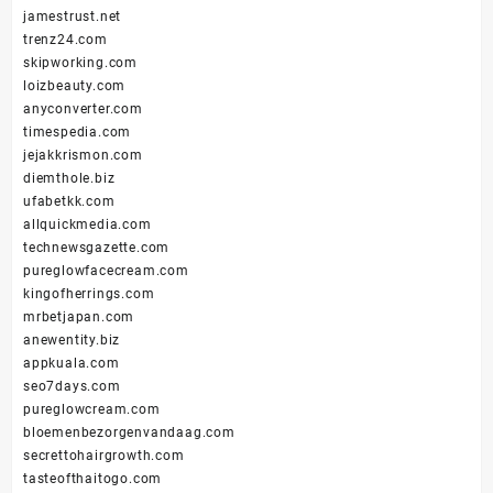
jamestrust.net
trenz24.com
skipworking.com
loizbeauty.com
anyconverter.com
timespedia.com
jejakkrismon.com
diemthole.biz
ufabetkk.com
allquickmedia.com
technewsgazette.com
pureglowfacecream.com
kingofherrings.com
mrbetjapan.com
anewentity.biz
appkuala.com
seo7days.com
pureglowcream.com
bloemenbezorgenvandaag.com
secrettohairgrowth.com
tasteofthaitogo.com