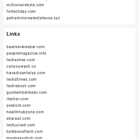
millionairebyte.com
fortechday.com
getcaminorealestateusa.xyz
Links
baeckereiweber.com
peoplemagazine.info
techashes.com
canyouwash.co
havadisantalya.com
techdtimes.com
techieboot.com
gundembalikesir.com
itechar.com
yesbold.com
healthhubzone.com
ebaraat.com
techjuiced.com
byteboosttech.com
magnexushub.com