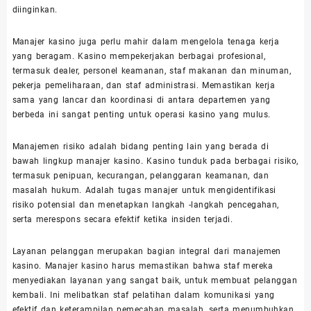
diinginkan.
Manajer kasino juga perlu mahir dalam mengelola tenaga kerja
yang beragam. Kasino mempekerjakan berbagai profesional,
termasuk dealer, personel keamanan, staf makanan dan minuman,
pekerja pemeliharaan, dan staf administrasi. Memastikan kerja
sama yang lancar dan koordinasi di antara departemen yang
berbeda ini sangat penting untuk operasi kasino yang mulus.
Manajemen risiko adalah bidang penting lain yang berada di
bawah lingkup manajer kasino. Kasino tunduk pada berbagai risiko,
termasuk penipuan, kecurangan, pelanggaran keamanan, dan
masalah hukum. Adalah tugas manajer untuk mengidentifikasi
risiko potensial dan menetapkan langkah -langkah pencegahan,
serta merespons secara efektif ketika insiden terjadi.
Layanan pelanggan merupakan bagian integral dari manajemen
kasino. Manajer kasino harus memastikan bahwa staf mereka
menyediakan layanan yang sangat baik, untuk membuat pelanggan
kembali. Ini melibatkan staf pelatihan dalam komunikasi yang
efektif dan keterampilan pemecahan masalah, serta menumbuhkan