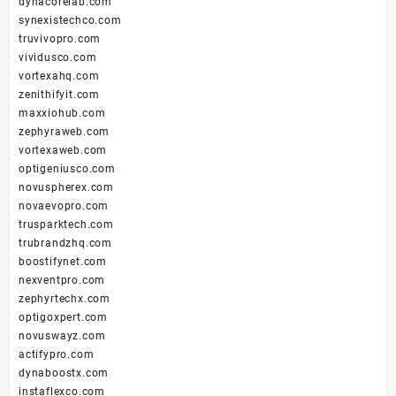
dynacorelab.com
synexistechco.com
truvivopro.com
vividusco.com
vortexahq.com
zenithifyit.com
maxxiohub.com
zephyraweb.com
vortexaweb.com
optigeniusco.com
novuspherex.com
novaevopro.com
trusparktech.com
trubrandzhq.com
boostifynet.com
nexventpro.com
zephyrtechx.com
optigoxpert.com
novuswayz.com
actifypro.com
dynaboostx.com
instaflexco.com