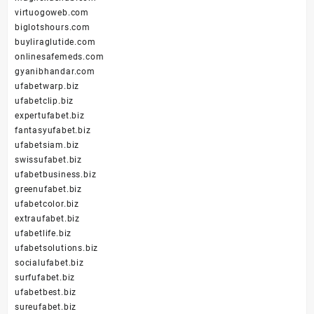
virtuogoweb.com
biglotshours.com
buyliraglutide.com
onlinesafemeds.com
gyanibhandar.com
ufabetwarp.biz
ufabetclip.biz
expertufabet.biz
fantasyufabet.biz
ufabetsiam.biz
swissufabet.biz
ufabetbusiness.biz
greenufabet.biz
ufabetcolor.biz
extraufabet.biz
ufabetlife.biz
ufabetsolutions.biz
socialufabet.biz
surfufabet.biz
ufabetbest.biz
sureufabet.biz