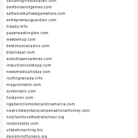
sattakingvikidadacall.com
bestbolaslotgames.com
sattamatkafixedgamehere.com
entrepreneurguardian.com
hibaby.info
paperwashington.com
weedemup.com
bestchancecasino.com
bilalliaqat.com
autodispensadores.com
inductioncooktopp.com
newsmedicaltoday.com
roofingnevada.info
magconnectx.com
synexispro.com
holayomi.com
ligadeciclismodecundinamarca.com
nashvilleworkerscompensationattorney.com
holyfamilycathedralschool.org
londonkiddy.com
ufabetcoaching.biz
davismindfulness.org