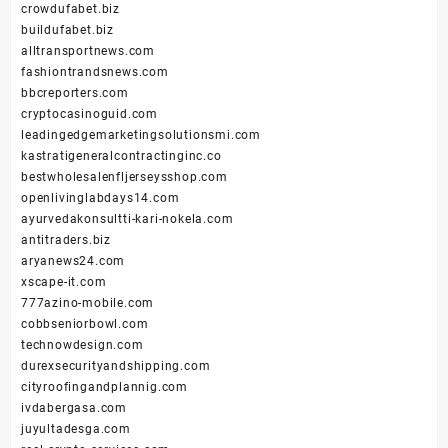
crowdufabet.biz
buildufabet.biz
alltransportnews.com
fashiontrandsnews.com
bbcreporters.com
cryptocasinoguid.com
leadingedgemarketingsolutionsmi.com
kastratigeneralcontractinginc.co
bestwholesalenfljerseysshop.com
openlivinglabdays14.com
ayurvedakonsultti-kari-nokela.com
antitraders.biz
aryanews24.com
xscape-it.com
777azino-mobile.com
cobbseniorbowl.com
technowdesign.com
durexsecurityandshipping.com
cityroofingandplannig.com
ivdabergasa.com
juyultadesga.com