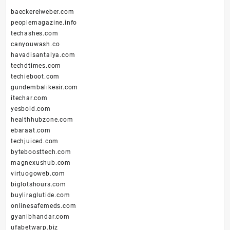
baeckereiweber.com
peoplemagazine.info
techashes.com
canyouwash.co
havadisantalya.com
techdtimes.com
techieboot.com
gundembalikesir.com
itechar.com
yesbold.com
healthhubzone.com
ebaraat.com
techjuiced.com
byteboosttech.com
magnexushub.com
virtuogoweb.com
biglotshours.com
buyliraglutide.com
onlinesafemeds.com
gyanibhandar.com
ufabetwarp.biz