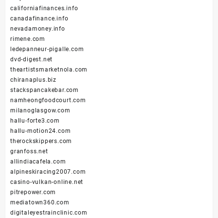
californiafinances.info
canadafinance.info
nevadamoney.info
rimene.com
ledepanneur-pigalle.com
dvd-digest.net
theartistsmarketnola.com
chiranaplus.biz
stackspancakebar.com
namheongfoodcourt.com
milanoglasgow.com
hallu-forte3.com
hallu-motion24.com
therockskippers.com
granfoss.net
allindiacafela.com
alpineskiracing2007.com
casino-vulkan-online.net
pitrepower.com
mediatown360.com
digitaleyestrainclinic.com