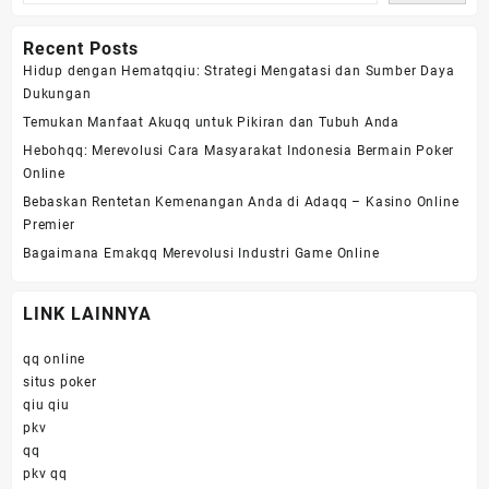
Recent Posts
Hidup dengan Hematqqiu: Strategi Mengatasi dan Sumber Daya
Dukungan
Temukan Manfaat Akuqq ​​untuk Pikiran dan Tubuh Anda
Hebohqq: Merevolusi Cara Masyarakat Indonesia Bermain Poker
Online
Bebaskan Rentetan Kemenangan Anda di Adaqq – Kasino Online
Premier
Bagaimana Emakqq Merevolusi Industri Game Online
LINK LAINNYA
qq online
situs poker
qiu qiu
pkv
qq
pkv qq