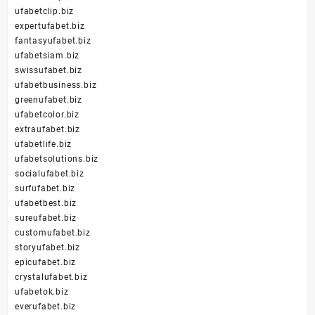
ufabetclip.biz
expertufabet.biz
fantasyufabet.biz
ufabetsiam.biz
swissufabet.biz
ufabetbusiness.biz
greenufabet.biz
ufabetcolor.biz
extraufabet.biz
ufabetlife.biz
ufabetsolutions.biz
socialufabet.biz
surfufabet.biz
ufabetbest.biz
sureufabet.biz
customufabet.biz
storyufabet.biz
epicufabet.biz
crystalufabet.biz
ufabetok.biz
everufabet.biz