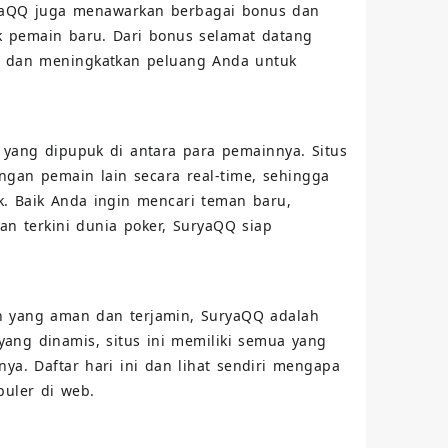
ryaQQ juga menawarkan berbagai bonus dan
 pemain baru. Dari bonus selamat datang
a dan meningkatkan peluang Anda untuk
yang dipupuk di antara para pemainnya. Situs
ngan pemain lain secara real-time, sehingga
. Baik Anda ingin mencari teman baru,
an terkini dunia poker, SuryaQQ siap
an yang aman dan terjamin, SuryaQQ adalah
ang dinamis, situs ini memiliki semua yang
a. Daftar hari ini dan lihat sendiri mengapa
puler di web.