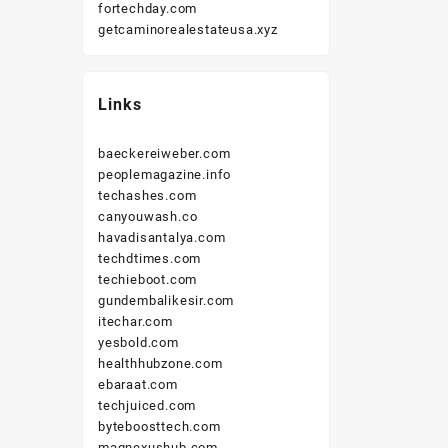
fortechday.com
getcaminorealestateusa.xyz
Links
baeckereiweber.com
peoplemagazine.info
techashes.com
canyouwash.co
havadisantalya.com
techdtimes.com
techieboot.com
gundembalikesir.com
itechar.com
yesbold.com
healthhubzone.com
ebaraat.com
techjuiced.com
byteboosttech.com
magnexushub.com