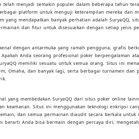
ne telah menjadi semakin populer dalam beberapa tahun tera
erbagai platform untuk menguji keterampilan mereka dan me
orm yang mendapatkan banyak perhatian adalah SuryaQQ, si
rmainan dan fitur untuk disesuaikan dengan setiap jenis p
kenal dengan antarmuka yang ramah pengguna, grafis berk
. Apakah Anda seorang profesional poker berpengalaman ata
SuryaQQ memiliki sesuatu untuk semua orang. Situs ini men
’em, Omaha, dan banyak lagi, serta berbagai turnamen da
ik.
 hal yang membedakan SuryaQQ dari situs poker online lai
dan keamanan. Situs ini menggunakan teknologi enkripsi can
emain, dan semua permainan diaudit secara berkala untuk 
Ini berarti Anda bisa bermain dengan percaya diri, menget