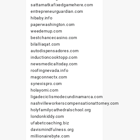
sattamatkafixedgamehere.com
entrepreneurguardian.com
hibaby.info
paperwashington.com
weedemup.com
bestchancecasino.com
bilalliaqat.com
autodispensadores.com
inductioncooktopp.com
newsmedicaltoday.com
roofingnevada.info
magconnectx.com
synexispro.com
holayomi.com
ligadeciclismodecundinamarca.com
nashvilleworkerscompensationattorney.com
holyfamilycathedralschool.org
londonkiddy.com
ufabetcoaching.biz
davismindfulness.org
millionairebyte.com