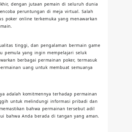
khir, dengan jutaan pemain di seluruh dunia
ncoba peruntungan di meja virtual. Salah
tus poker online terkemuka yang menawarkan
emain.
ualitas tinggi, dan pengalaman bermain game
u pemula yang ingin mempelajari seluk
awarkan berbagai permainan poker, termasuk
n permainan uang untuk membuat semuanya
nnya adalah komitmennya terhadap permainan
ggih untuk melindungi informasi pribadi dan
memastikan bahwa permainan tersebut adil
ahui bahwa Anda berada di tangan yang aman.