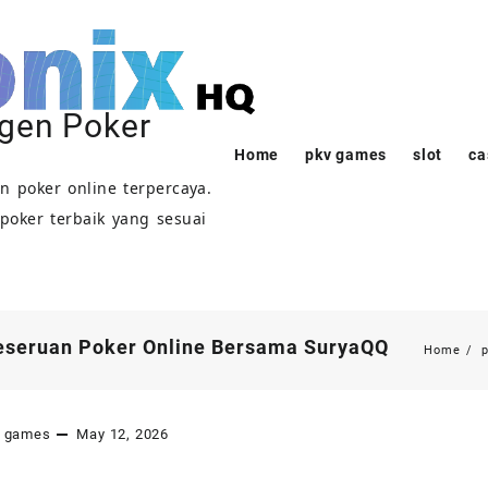
Agen Poker
Home
pkv games
slot
ca
n poker online terpercaya.
poker terbaik yang sesuai
eseruan Poker Online Bersama SuryaQQ
Home
v games
May 12, 2026