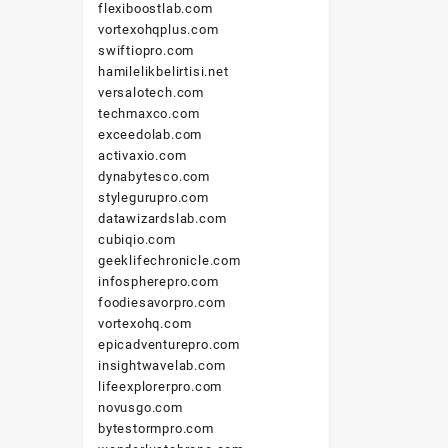
flexiboostlab.com
vortexohqplus.com
swiftiopro.com
hamilelikbelirtisi.net
versalotech.com
techmaxco.com
exceedolab.com
activaxio.com
dynabytesco.com
stylegurupro.com
datawizardslab.com
cubiqio.com
geeklifechronicle.com
infospherepro.com
foodiesavorpro.com
vortexohq.com
epicadventurepro.com
insightwavelab.com
lifeexplorerpro.com
novusgo.com
bytestormpro.com