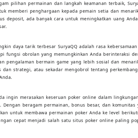
agam pilihan permainan dan langkah keamanan terbaik, Su
tuk memberi penghargaan kepada pemain setia dan menarik
us deposit, ada banyak cara untuk meningkatkan uang And
ar.
kin daya tarik terbesar SuryaQQ adalah rasa kebersamaan 
kapi fungsi obrolan yang memungkinkan Anda berinteraksi de
an pengalaman bermain game yang lebih sosial dan menarik
s dan strategi, atau sekadar mengobrol tentang perkembang
Anda.
Anda ingin merasakan keseruan poker online dalam lingkung
. Dengan beragam permainan, bonus besar, dan komunitas y
kan untuk membawa permainan poker Anda ke level berikutny
gan cepat menjadi salah satu situs poker online paling po