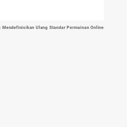
g Mendefinisikan Ulang Standar Permainan Online