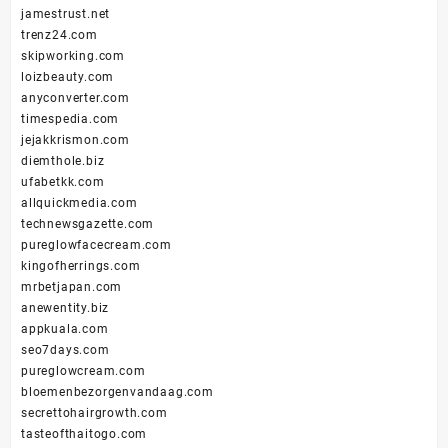
jamestrust.net
trenz24.com
skipworking.com
loizbeauty.com
anyconverter.com
timespedia.com
jejakkrismon.com
diemthole.biz
ufabetkk.com
allquickmedia.com
technewsgazette.com
pureglowfacecream.com
kingofherrings.com
mrbetjapan.com
anewentity.biz
appkuala.com
seo7days.com
pureglowcream.com
bloemenbezorgenvandaag.com
secrettohairgrowth.com
tasteofthaitogo.com