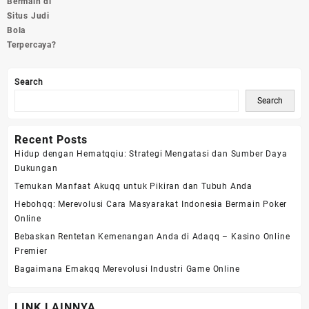
Bermain di
Situs Judi
Bola
Terpercaya?
Search
Search
Recent Posts
Hidup dengan Hematqqiu: Strategi Mengatasi dan Sumber Daya
Dukungan
Temukan Manfaat Akuqq ​​untuk Pikiran dan Tubuh Anda
Hebohqq: Merevolusi Cara Masyarakat Indonesia Bermain Poker
Online
Bebaskan Rentetan Kemenangan Anda di Adaqq – Kasino Online
Premier
Bagaimana Emakqq Merevolusi Industri Game Online
LINK LAINNYA