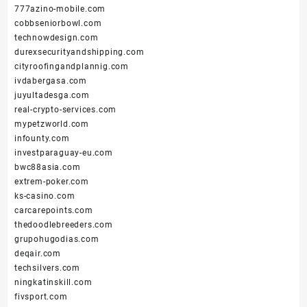
777azino-mobile.com
cobbseniorbowl.com
technowdesign.com
durexsecurityandshipping.com
cityroofingandplannig.com
ivdabergasa.com
juyultadesga.com
real-crypto-services.com
mypetzworld.com
infounty.com
investparaguay-eu.com
bwc88asia.com
extrem-poker.com
ks-casino.com
carcarepoints.com
thedoodlebreeders.com
grupohugodias.com
deqair.com
techsilvers.com
ningkatinskill.com
fivsport.com