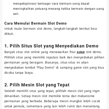
mengeksplorasi berbagai cara bermain yang dapat
meningkatkan peluang menang ketika bermain dengan uang
asli.
Cara Memulai Bermain Slot Demo
Untuk mulai bermain slot demo, langkah-langkah berikut bisa
diikuti.
1. Pilih Situs Slot yang Menyediakan Demo
Banyak situs slot online yang menawarkan fitur
slot demo.
poker
Pilihlah situs yang memiliki reputasi baik dan menyediakan pilihan
permainan yang beragam. Biasanya, situs-situs ini akan
menyediakan tombol “Play Demo” di samping game slot yang bisa
dicoba tanpa biaya.
2. Pilih Mesin Slot yang Tepat
Setelah memilih situs yang tepat, pilihlah mesin slot yang ingin
dimainkan. Setiap mesin slot memiliki tema dan mekanisme
permainan yang berbeda. Beberapa mesin mungkin lebih cocok
untuk pemula, sementara yang lain lebih rumit dan menantang.