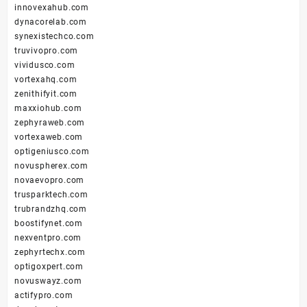
innovexahub.com
dynacorelab.com
synexistechco.com
truvivopro.com
vividusco.com
vortexahq.com
zenithifyit.com
maxxiohub.com
zephyraweb.com
vortexaweb.com
optigeniusco.com
novuspherex.com
novaevopro.com
trusparktech.com
trubrandzhq.com
boostifynet.com
nexventpro.com
zephyrtechx.com
optigoxpert.com
novuswayz.com
actifypro.com