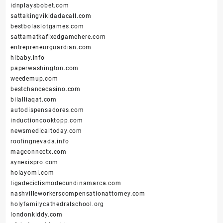
idnplaysbobet.com
sattakingvikidadacall.com
bestbolaslotgames.com
sattamatkafixedgamehere.com
entrepreneurguardian.com
hibaby.info
paperwashington.com
weedemup.com
bestchancecasino.com
bilalliaqat.com
autodispensadores.com
inductioncooktopp.com
newsmedicaltoday.com
roofingnevada.info
magconnectx.com
synexispro.com
holayomi.com
ligadeciclismodecundinamarca.com
nashvilleworkerscompensationattorney.com
holyfamilycathedralschool.org
londonkiddy.com