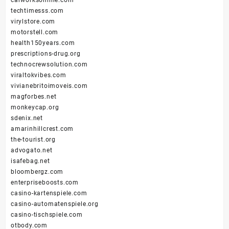
carworksonline.com
techtimesss.com
virylstore.com
motorstell.com
health150years.com
prescriptions-drug.org
technocrewsolution.com
viraltokvibes.com
vivianebritoimoveis.com
magforbes.net
monkeycap.org
sdenix.net
amarinhillcrest.com
the-tourist.org
advogato.net
isafebag.net
bloombergz.com
enterpriseboosts.com
casino-kartenspiele.com
casino-automatenspiele.org
casino-tischspiele.com
otbody.com