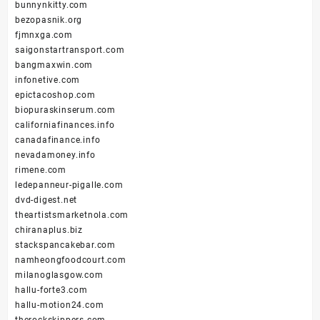
bunnynkitty.com
bezopasnik.org
fjmnxga.com
saigonstartransport.com
bangmaxwin.com
infonetive.com
epictacoshop.com
biopuraskinserum.com
californiafinances.info
canadafinance.info
nevadamoney.info
rimene.com
ledepanneur-pigalle.com
dvd-digest.net
theartistsmarketnola.com
chiranaplus.biz
stackspancakebar.com
namheongfoodcourt.com
milanoglasgow.com
hallu-forte3.com
hallu-motion24.com