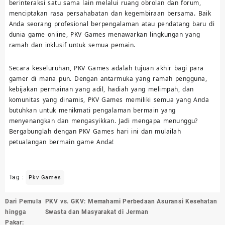
berinteraksi satu sama lain melalui ruang obrolan dan forum,
menciptakan rasa persahabatan dan kegembiraan bersama. Baik
Anda seorang profesional berpengalaman atau pendatang baru di
dunia game online, PKV Games menawarkan lingkungan yang
ramah dan inklusif untuk semua pemain.
Secara keseluruhan, PKV Games adalah tujuan akhir bagi para
gamer di mana pun. Dengan antarmuka yang ramah pengguna,
kebijakan permainan yang adil, hadiah yang melimpah, dan
komunitas yang dinamis, PKV Games memiliki semua yang Anda
butuhkan untuk menikmati pengalaman bermain yang
menyenangkan dan mengasyikkan. Jadi mengapa menunggu?
Bergabunglah dengan PKV Games hari ini dan mulailah
petualangan bermain game Anda!
Tag :
Pkv Games
Post
Dari Pemula
PKV vs. GKV: Memahami Perbedaan Asuransi Kesehatan
navigation
hingga
Swasta dan Masyarakat di Jerman
Pakar: