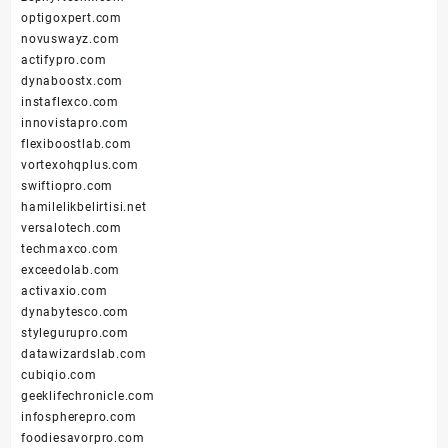
optigoxpert.com
novuswayz.com
actifypro.com
dynaboostx.com
instaflexco.com
innovistapro.com
flexiboostlab.com
vortexohqplus.com
swiftiopro.com
hamilelikbelirtisi.net
versalotech.com
techmaxco.com
exceedolab.com
activaxio.com
dynabytesco.com
stylegurupro.com
datawizardslab.com
cubiqio.com
geeklifechronicle.com
infospherepro.com
foodiesavorpro.com