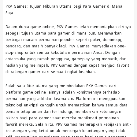
PKV Games: Tujuan Hiburan Utama bagi Para Gamer di Mana
Saja
Dalam dunia game online, PKV Games telah memantapkan dirinya
sebagai tujuan utama para gamer di mana pun. Menawarkan
berbagai macam permainan populer seperti poker, dominoqq,
bandarq, dan masih banyak lagi, PKV Games menyediakan one-
stop-shop untuk semua kebutuhan permainan Anda. Dengan
antarmuka yang ramah pengguna, gameplay yang menarik, dan
hadiah yang melimpah, PKV Games dengan cepat menjadi favorit
di kalangan gamer dari semua tingkat keahlian.
Salah satu fitur utama yang membedakan PKV Games dari
platform game online lainnya adalah komitmennya terhadap
permainan yang adil dan keamanan. Platform ini menggunakan
teknologi enkripsi canggih untuk memastikan bahwa semua data
pemain tetap aman dan terlindungi, memberikan ketenangan
pikiran bagi para gamer saat mereka menikmati permainan
favorit mereka. Selain itu, PKV Games menerapkan kebijakan anti-
kecurangan yang ketat untuk mencegah keuntungan yang tidak