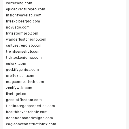
vortexohq.com
epicadventurepro.com
insightwavelab.com
lifeexplorerpro.com
novusgo.com
bytestormpro.com
wanderlustchrono.com
culturetrendlab.com
trendsensehub.com
ticktockenigma.com
eulerxr.com
geekifygenius.com
orbitextech.com
magconnecttech.com
zenifyweb.com
livetogel.co
genmatfiredoor.com
findlascegasproperties.com
healthhavenrobbie.com
donanddonnadesigns.com
eagleoneconstructiontx.com