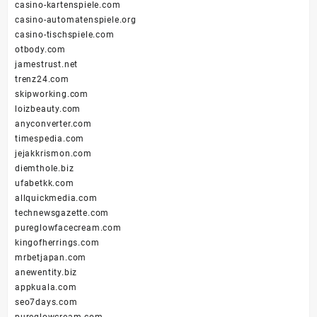
casino-kartenspiele.com
casino-automatenspiele.org
casino-tischspiele.com
otbody.com
jamestrust.net
trenz24.com
skipworking.com
loizbeauty.com
anyconverter.com
timespedia.com
jejakkrismon.com
diemthole.biz
ufabetkk.com
allquickmedia.com
technewsgazette.com
pureglowfacecream.com
kingofherrings.com
mrbetjapan.com
anewentity.biz
appkuala.com
seo7days.com