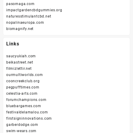
pasomaga.com
impactgardencbdgummies.org
naturesstimulantcbd.net
nopalinaeuropa.com
biomagnify.net
Links
saucyukiah.com
beikastreet.net
filmizlettir.net
ourmultiworlds.com
cooncreekclub.org
pegpufftimes.com
celestia-arts.com
forumchampions.com
bluebargames.com
festivaldelamalou.com
firstsigninnovations.com
garberdodge.com
swim-wears.com