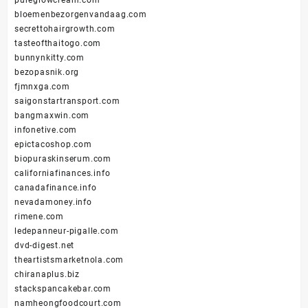
pureglowcream.com
bloemenbezorgenvandaag.com
secrettohairgrowth.com
tasteofthaitogo.com
bunnynkitty.com
bezopasnik.org
fjmnxga.com
saigonstartransport.com
bangmaxwin.com
infonetive.com
epictacoshop.com
biopuraskinserum.com
californiafinances.info
canadafinance.info
nevadamoney.info
rimene.com
ledepanneur-pigalle.com
dvd-digest.net
theartistsmarketnola.com
chiranaplus.biz
stackspancakebar.com
namheongfoodcourt.com