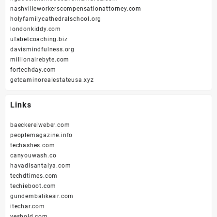
nashvilleworkerscompensationattorney.com
holyfamilycathedralschool.org
londonkiddy.com
ufabetcoaching.biz
davismindfulness.org
millionairebyte.com
fortechday.com
getcaminorealestateusa.xyz
Links
baeckereiweber.com
peoplemagazine.info
techashes.com
canyouwash.co
havadisantalya.com
techdtimes.com
techieboot.com
gundembalikesir.com
itechar.com
yesbold.com