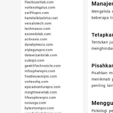
flexiboostlab.com
Manajem
vortexohqplus.com
Mengelola 
swiftiopro.com
beberapa t
hamilelikbelirtisi.net
versalotech.com
techmaxco.com
Tetapka
exceedolab.com
activaxio.com
Tentukan j
dynabytesco.com
menghindar
stylegurupro.com
datawizardslab.com
cubiqio.com
Pisahka
geeklifechronicle.com
infospherepro.com
Pisahkan m
foodiesavorpro.com
menikmati 
vortexohq.com
penting lai
epicadventurepro.com
insightwavelab.com
lifeexplorerpro.com
Menggu
novusgo.com
bytestormpro.com
Psikologi 