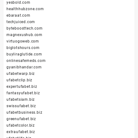
yesbold.com
healthhubzone.com
ebaraat.com
techjuiced.com
byteboosttech.com
magnexushub.com
virtuogoweb.com
biglotshours.com
buyliraglutide.com
onlinesafemeds.com
gyanibhandar.com
ufabetwarp.biz
ufabetclip.biz
expertufabet.biz
fantasyufabet.biz
ufabetsiam.biz
swissufabet.biz
ufabetbusiness.biz
greenufabet.biz
ufabetcolor.biz
extraufabet.biz