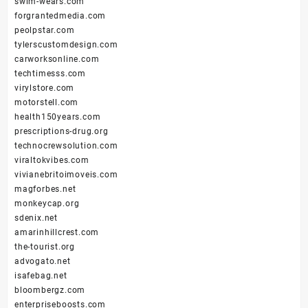
swim-wears.com
forgrantedmedia.com
peolpstar.com
tylerscustomdesign.com
carworksonline.com
techtimesss.com
virylstore.com
motorstell.com
health150years.com
prescriptions-drug.org
technocrewsolution.com
viraltokvibes.com
vivianebritoimoveis.com
magforbes.net
monkeycap.org
sdenix.net
amarinhillcrest.com
the-tourist.org
advogato.net
isafebag.net
bloombergz.com
enterpriseboosts.com