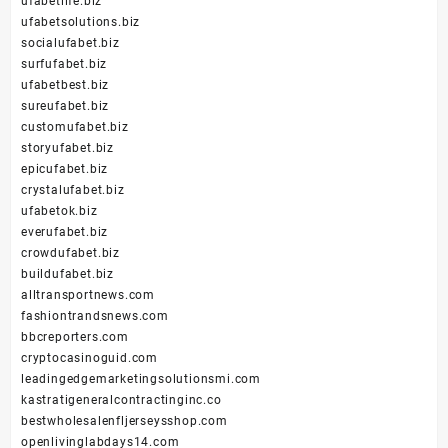
ufabetlife.biz
ufabetsolutions.biz
socialufabet.biz
surfufabet.biz
ufabetbest.biz
sureufabet.biz
customufabet.biz
storyufabet.biz
epicufabet.biz
crystalufabet.biz
ufabetok.biz
everufabet.biz
crowdufabet.biz
buildufabet.biz
alltransportnews.com
fashiontrandsnews.com
bbcreporters.com
cryptocasinoguid.com
leadingedgemarketingsolutionsmi.com
kastratigeneralcontractinginc.co
bestwholesalenfljerseysshop.com
openlivinglabdays14.com