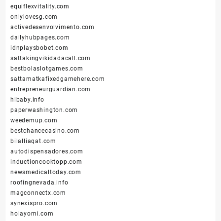
equiflexvitality.com
onlylovesg.com
activedesenvolvimento.com
dailyhubpages.com
idnplaysbobet.com
sattakingvikidadacall.com
bestbolaslotgames.com
sattamatkafixedgamehere.com
entrepreneurguardian.com
hibaby.info
paperwashington.com
weedemup.com
bestchancecasino.com
bilalliaqat.com
autodispensadores.com
inductioncooktopp.com
newsmedicaltoday.com
roofingnevada.info
magconnectx.com
synexispro.com
holayomi.com