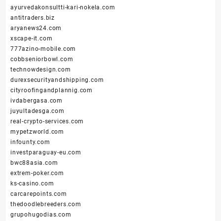
ayurvedakonsultti-kari-nokela.com
antitraders.biz
aryanews24.com
xscape-it.com
777azino-mobile.com
cobbseniorbowl.com
technowdesign.com
durexsecurityandshipping.com
cityroofingandplannig.com
ivdabergasa.com
juyultadesga.com
real-crypto-services.com
mypetzworld.com
infounty.com
investparaguay-eu.com
bwc88asia.com
extrem-poker.com
ks-casino.com
carcarepoints.com
thedoodlebreeders.com
grupohugodias.com