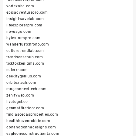
vortexohq.com
epicadventurepro.com
insightwavelab.com
lifeexplorerpro.com
novusgo.com
bytestormpro.com
wanderlustchrono.com
culturetrendlab.com
trendsensehub.com
ticktockenigma.com
eulerxr.com
geekifygenius.com
orbitextech.com
magconnecttech.com
zenifyweb.com
livetogel.co
genmatfiredoor.com
findlascegasproperties.com
healthhavenrobbie.com
donanddonnadesigns.com
eagleoneconstructiontx.com