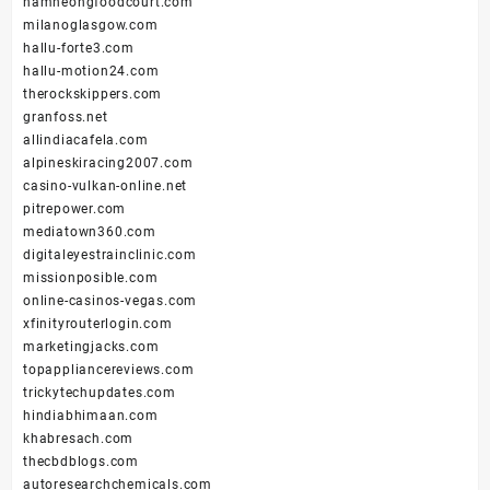
namheongfoodcourt.com
milanoglasgow.com
hallu-forte3.com
hallu-motion24.com
therockskippers.com
granfoss.net
allindiacafela.com
alpineskiracing2007.com
casino-vulkan-online.net
pitrepower.com
mediatown360.com
digitaleyestrainclinic.com
missionposible.com
online-casinos-vegas.com
xfinityrouterlogin.com
marketingjacks.com
topappliancereviews.com
trickytechupdates.com
hindiabhimaan.com
khabresach.com
thecbdblogs.com
autoresearchchemicals.com