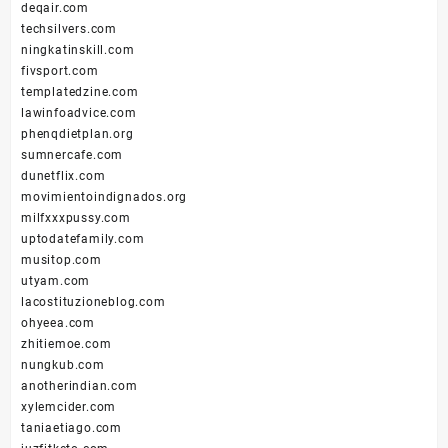
deqair.com
techsilvers.com
ningkatinskill.com
fivsport.com
templatedzine.com
lawinfoadvice.com
phenqdietplan.org
sumnercafe.com
dunetflix.com
movimientoindignados.org
milfxxxpussy.com
uptodatefamily.com
musitop.com
utyam.com
lacostituzioneblog.com
ohyeea.com
zhitiemoe.com
nungkub.com
anotherindian.com
xylemcider.com
taniaetiago.com