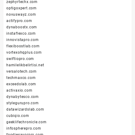
zephyrtechx.com
optigoxpert.com
novuswayz.com
actifypro.com
dynaboostx.com
instaflexco.com
innovistapro.com
flexiboostlab.com
vortexohqplus.com
swiftiopro.com
hamilelikbelirtisi.net
versalotech.com
techmaxco.com
exceedolab.com
activaxio.com
dynabytesco.com
stylegurupro.com
datawizardslab.com
cubiqio.com
geeklifechronicle.com
infospherepro.com
foodiesavorpro.com