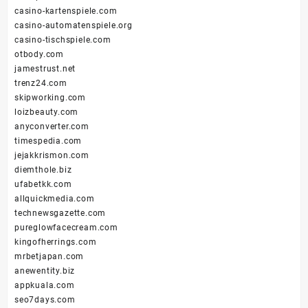
casino-kartenspiele.com
casino-automatenspiele.org
casino-tischspiele.com
otbody.com
jamestrust.net
trenz24.com
skipworking.com
loizbeauty.com
anyconverter.com
timespedia.com
jejakkrismon.com
diemthole.biz
ufabetkk.com
allquickmedia.com
technewsgazette.com
pureglowfacecream.com
kingofherrings.com
mrbetjapan.com
anewentity.biz
appkuala.com
seo7days.com