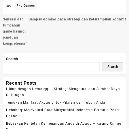
Tag :
Pkv Games
Post
Sensasi dan
Dampak domino pada strategi dan keterampilan kognitif
navigation
tumpahan
game kasino:
panduan
komprehensif
Search
Search
Recent Posts
Hidup dengan Hematqqiu: Strategi Mengatasi dan Sumber Daya
Dukungan
Temukan Manfaat Akuqq ​​untuk Pikiran dan Tubuh Anda
Hebohqq: Merevolusi Cara Masyarakat Indonesia Bermain Poker
Online
Bebaskan Rentetan Kemenangan Anda di Adaqq – Kasino Online