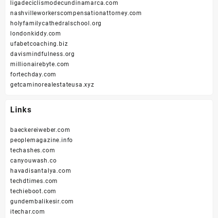
ligadeciclismodecundinamarca.com
nashvilleworkerscompensationattorney.com
holyfamilycathedralschool.org
londonkiddy.com
ufabetcoaching.biz
davismindfulness.org
millionairebyte.com
fortechday.com
getcaminorealestateusa.xyz
Links
baeckereiweber.com
peoplemagazine.info
techashes.com
canyouwash.co
havadisantalya.com
techdtimes.com
techieboot.com
gundembalikesir.com
itechar.com