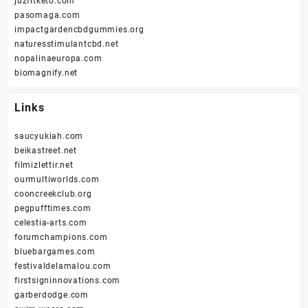
juzfitketo.com
pasomaga.com
impactgardencbdgummies.org
naturesstimulantcbd.net
nopalinaeuropa.com
biomagnify.net
Links
saucyukiah.com
beikastreet.net
filmizlettir.net
ourmultiworlds.com
cooncreekclub.org
pegpufftimes.com
celestia-arts.com
forumchampions.com
bluebargames.com
festivaldelamalou.com
firstsigninnovations.com
garberdodge.com