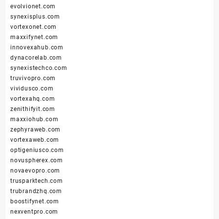
evolvionet.com
synexisplus.com
vortexonet.com
maxxifynet.com
innovexahub.com
dynacorelab.com
synexistechco.com
truvivopro.com
vividusco.com
vortexahq.com
zenithifyit.com
maxxiohub.com
zephyraweb.com
vortexaweb.com
optigeniusco.com
novuspherex.com
novaevopro.com
trusparktech.com
trubrandzhq.com
boostifynet.com
nexventpro.com