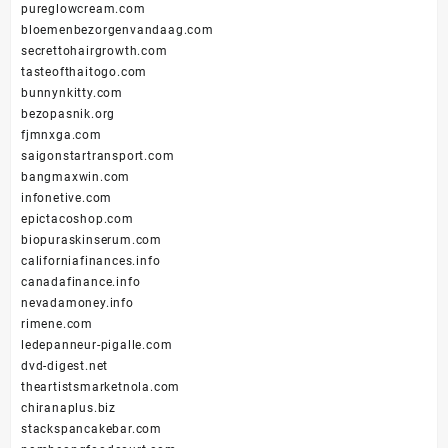
pureglowcream.com
bloemenbezorgenvandaag.com
secrettohairgrowth.com
tasteofthaitogo.com
bunnynkitty.com
bezopasnik.org
fjmnxga.com
saigonstartransport.com
bangmaxwin.com
infonetive.com
epictacoshop.com
biopuraskinserum.com
californiafinances.info
canadafinance.info
nevadamoney.info
rimene.com
ledepanneur-pigalle.com
dvd-digest.net
theartistsmarketnola.com
chiranaplus.biz
stackspancakebar.com