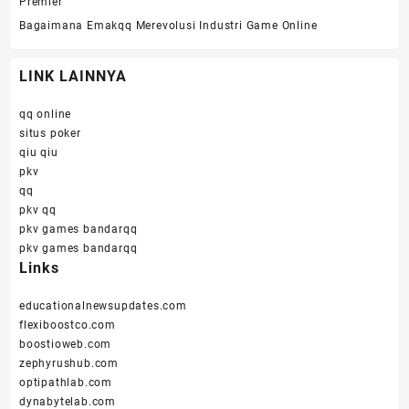
Premier
Bagaimana Emakqq Merevolusi Industri Game Online
LINK LAINNYA
qq online
situs poker
qiu qiu
pkv
qq
pkv qq
pkv games bandarqq
pkv games bandarqq
Links
educationalnewsupdates.com
flexiboostco.com
boostioweb.com
zephyrushub.com
optipathlab.com
dynabytelab.com