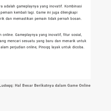
ya adalah gameplaynya yang inovatif. Kombinasi
main kembali lagi. Game ini juga dilengkapi
ik dan memastikan pemain tidak pernah bosan.
online. Gameplaynya yang inovatif, fitur sosial,
 yang mencari sesuatu yang baru dan menarik untuk
lam perjudian online, Pinoqq layak untuk dicoba.
Ludoqq: Hal Besar Berikutnya dalam Game Online