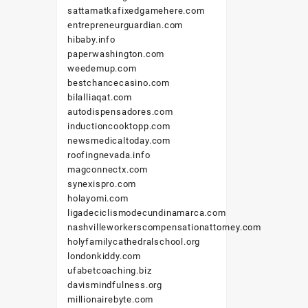
sattamatkafixedgamehere.com
entrepreneurguardian.com
hibaby.info
paperwashington.com
weedemup.com
bestchancecasino.com
bilalliaqat.com
autodispensadores.com
inductioncooktopp.com
newsmedicaltoday.com
roofingnevada.info
magconnectx.com
synexispro.com
holayomi.com
ligadeciclismodecundinamarca.com
nashvilleworkerscompensationattorney.com
holyfamilycathedralschool.org
londonkiddy.com
ufabetcoaching.biz
davismindfulness.org
millionairebyte.com