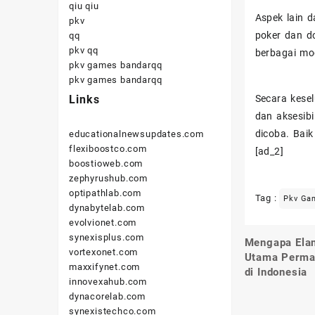
qiu qiu
Aspek lain 
pkv
poker dan d
qq
pkv qq
berbagai mo
pkv games bandarqq
pkv games bandarqq
Links
Secara kesel
dan aksesib
dicoba. Bai
educationalnewsupdates.com
flexiboostco.com
[ad_2]
boostioweb.com
zephyrushub.com
optipathlab.com
Tag :
Pkv Ga
dynabytelab.com
evolvionet.com
synexisplus.com
Mengapa Elan
Post
vortexonet.com
Utama Permai
maxxifynet.com
navigati
di Indonesia
innovexahub.com
dynacorelab.com
synexistechco.com