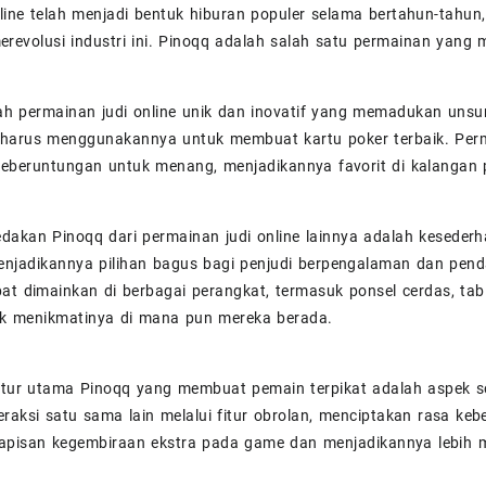
nline telah menjadi bentuk hiburan populer selama bertahun-tahu
revolusi industri ini. Pinoqq adalah salah satu permainan yang
ah permainan judi online unik dan inovatif yang memadukan unsu
harus menggunakannya untuk membuat kartu poker terbaik. Perma
 keberuntungan untuk menang, menjadikannya favorit di kalangan
akan Pinoqq dari permainan judi online lainnya adalah kesederh
njadikannya pilihan bagus bagi penjudi berpengalaman dan pendata
pat dimainkan di berbagai perangkat, termasuk ponsel cerdas, t
k menikmatinya di mana pun mereka berada.
fitur utama Pinoqq yang membuat pemain terpikat adalah aspek 
eraksi satu sama lain melalui fitur obrolan, menciptakan rasa ke
pisan kegembiraan ekstra pada game dan menjadikannya lebih 