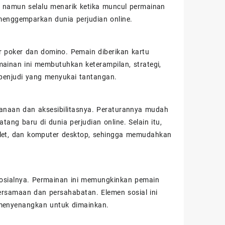
n, namun selalu menarik ketika muncul permainan
 menggemparkan dunia perjudian online.
r poker dan domino. Pemain diberikan kartu
inan ini membutuhkan keterampilan, strategi,
 penjudi yang menyukai tantangan.
anaan dan aksesibilitasnya. Peraturannya mudah
ng baru di dunia perjudian online. Selain itu,
ablet, dan komputer desktop, sehingga memudahkan
sosialnya. Permainan ini memungkinkan pemain
bersamaan dan persahabatan. Elemen sosial ini
menyenangkan untuk dimainkan.