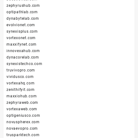
zephyrushub.com
optipathlab.com
dynabytelab.com
evolvionet.com
synexisplus.com
vortexonet.com
maxxifynet.com
innovexahub.com
dynacorelab.com
synexistechco.com
truvivopro.com
vividusco.com
vortexahq.com
zenithifyit.com
maxxiohub.com
zephyraweb.com
vortexaweb.com
optigeniusco.com
novuspherex.com
novaevopro.com
trusparktech.com