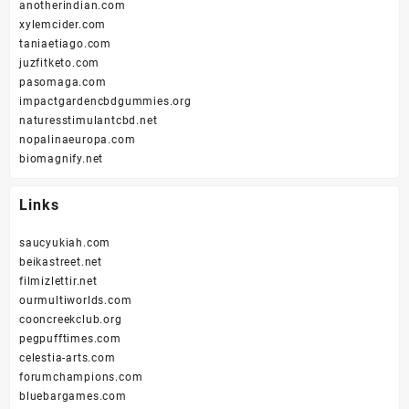
anotherindian.com
xylemcider.com
taniaetiago.com
juzfitketo.com
pasomaga.com
impactgardencbdgummies.org
naturesstimulantcbd.net
nopalinaeuropa.com
biomagnify.net
Links
saucyukiah.com
beikastreet.net
filmizlettir.net
ourmultiworlds.com
cooncreekclub.org
pegpufftimes.com
celestia-arts.com
forumchampions.com
bluebargames.com