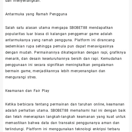
dan menyenangkan.
Antarmuka yang Ramah Pengguna
Salah satu alasan utama mengapa SBOBET88 mendapatkan
popularitas luar biasa di kalangan penggemar game adalah
antarmukanya yang ramah pengguna. Platform ini dirancang
sedemikian rupa sehingga pemula pun dapat menavigasinya
dengan mudah. Permainannya dikategorikan dengan rapi, grafiknya
menarik, dan desain keseluruhannya bersih dan rapi. Kemudahan
penggunaan ini secara signifikan meningkatkan pengalaman
bermain game, menjadikannya lebih menyenangkan dan
mengurangi stres.
Keamanan dan Fair Play
Ketika berbicara tentang permainan dan taruhan online, keamanan
adalah perhatian utama. SBOBET88 memahami hal ini dengan baik
dan telah menerapkan langkah-langkah keamanan yang kuat untuk
memastikan bahwa data dan transaksi penggunanya aman dan
terlindungi. Platform ini menggunakan teknologi enkripsi terbaru