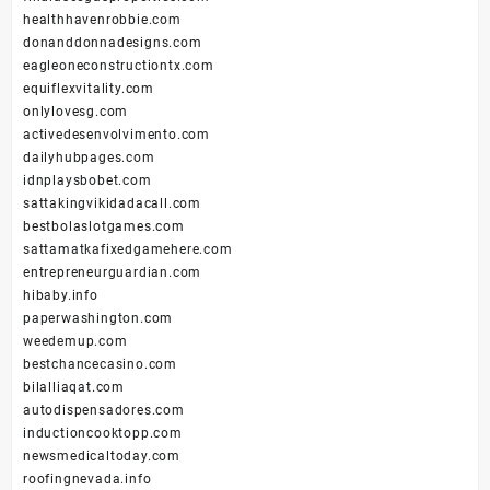
healthhavenrobbie.com
donanddonnadesigns.com
eagleoneconstructiontx.com
equiflexvitality.com
onlylovesg.com
activedesenvolvimento.com
dailyhubpages.com
idnplaysbobet.com
sattakingvikidadacall.com
bestbolaslotgames.com
sattamatkafixedgamehere.com
entrepreneurguardian.com
hibaby.info
paperwashington.com
weedemup.com
bestchancecasino.com
bilalliaqat.com
autodispensadores.com
inductioncooktopp.com
newsmedicaltoday.com
roofingnevada.info