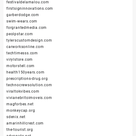
festivaldelamalou.com
firstsigninnovations.com
garberdodge.com
swim-wears.com
forgrantedmedia.com
peolpstar.com
tylerscustomdesign.com
carworksonline.com
techtimesss.com
virylstore.com
motorstell.com
health150years.com
prescriptions-drug.org
technocrewsolution.com
viraltokvibes.com
vivianebritoimoveis.com
magforbes.net
monkeycap.org
sdenix.net
amarinhillcrest.com
the-tourist.org