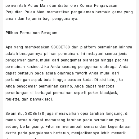
pemerintah Pulau Man dan diatur oleh Komisi Pengawasan
Perjudian Pulau Man, memastikan pengalaman bermain game yang
aman dan terjamin bagi penggunanya.
Pilihan Permainan Beragam
Apa yang membedakan SBOBET88 dari platform permainan lainnya
adalah beragamnya pilihan permainan. Ini melayani semua jenis
penggemar game, mulai dari penggemar olahraga hingga pecinta
permainan kasino. Jika Anda seorang penggemar olahraga, Anda
dapat bertaruh pada acara olahraga favorit Anda mulai dari
pertandingan sepak bola hingga pacuan kuda. Di sisi lain, jika
Anda penggemar permainan kasino, Anda dapat mencoba
peruntungan di berbagai permainan seperti poker, blackjack,
roulette, dan banyak lagi.
Selain itu, SBOBET88 juga menawarkan opsi taruhan langsung, di
mana pemain dapat memasang taruhan pada permainan yang
sedang berlangsung. Fitur ini menambah sensasi dan kegembiraan
ekstra pada pengalaman bertaruh, menjadikannya lebih menarik