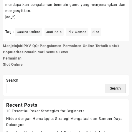
mendapatkan pengalaman bermain game yang menyenangkan dan
mengasyikkan.
[ad_2]
Tag :
Casino Online
Judi Bola
Pkv Games
Slot
Post
Menjelajahi
PKV QQ: Pengalaman Permainan Online Terbaik untuk
navigation
Popularitas
Pemain dari Semua Level
Permainan
Slot Online
Search
Search
Recent Posts
10 Essential Poker Strategies for Beginners
Hidup dengan Hematqqiu: Strategi Mengatasi dan Sumber Daya
Dukungan