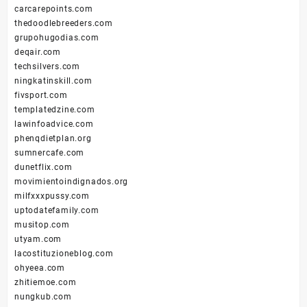
carcarepoints.com
thedoodlebreeders.com
grupohugodias.com
deqair.com
techsilvers.com
ningkatinskill.com
fivsport.com
templatedzine.com
lawinfoadvice.com
phenqdietplan.org
sumnercafe.com
dunetflix.com
movimientoindignados.org
milfxxxpussy.com
uptodatefamily.com
musitop.com
utyam.com
lacostituzioneblog.com
ohyeea.com
zhitiemoe.com
nungkub.com