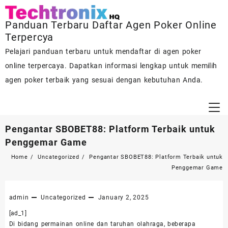
Skip
to
Panduan Terbaru Daftar Agen Poker Online
content
Terpercya
Pelajari panduan terbaru untuk mendaftar di agen poker
online terpercaya. Dapatkan informasi lengkap untuk memilih
agen poker terbaik yang sesuai dengan kebutuhan Anda.
Pengantar SBOBET88: Platform Terbaik untuk
Penggemar Game
Home
Uncategorized
Pengantar SBOBET88: Platform Terbaik untuk
Penggemar Game
admin
Uncategorized
January 2, 2025
[ad_1]
Di bidang permainan online dan taruhan olahraga, beberapa