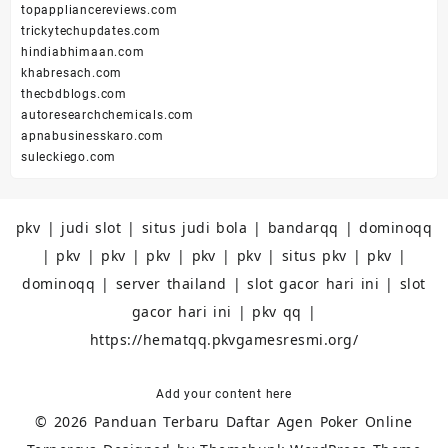
topappliancereviews.com
trickytechupdates.com
hindiabhimaan.com
khabresach.com
thecbdblogs.com
autoresearchchemicals.com
apnabusinesskaro.com
suleckiego.com
pkv
|
judi slot
|
situs judi bola
|
bandarqq
|
dominoqq
|
pkv
|
pkv
|
pkv
|
pkv
|
pkv
|
situs pkv
|
pkv
|
dominoqq
|
server thailand
|
slot gacor hari ini
|
slot
gacor hari ini
|
pkv qq
|
https://hematqq.pkvgamesresmi.org/
Add your content here
© 2026
Panduan Terbaru Daftar Agen Poker Online