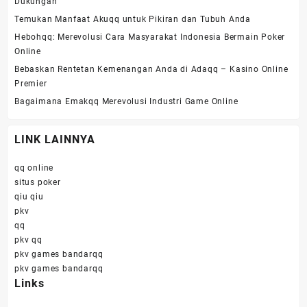
Dukungan
Temukan Manfaat Akuqq ​​untuk Pikiran dan Tubuh Anda
Hebohqq: Merevolusi Cara Masyarakat Indonesia Bermain Poker
Online
Bebaskan Rentetan Kemenangan Anda di Adaqq – Kasino Online
Premier
Bagaimana Emakqq Merevolusi Industri Game Online
LINK LAINNYA
qq online
situs poker
qiu qiu
pkv
qq
pkv qq
pkv games bandarqq
pkv games bandarqq
Links