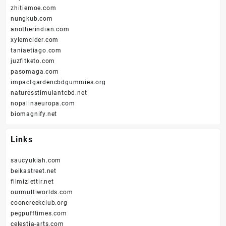
zhitiemoe.com
nungkub.com
anotherindian.com
xylemcider.com
taniaetiago.com
juzfitketo.com
pasomaga.com
impactgardencbdgummies.org
naturesstimulantcbd.net
nopalinaeuropa.com
biomagnify.net
Links
saucyukiah.com
beikastreet.net
filmizlettir.net
ourmultiworlds.com
cooncreekclub.org
pegpufftimes.com
celestia-arts.com