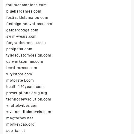
forumchampions.com
bluebargames.com
festivaldelamalou.com
firstsigninnovations.com
garberdodge.com
swim-wears.com
forgrantedmedia.com
peolpstar.com
tylerscustomdesign.com
carworksonline.com
techtimesss.com
virylstore.com
motorstell.com
health150years.com
prescriptions-drug.org
technocrewsolution.com
viraltokvibes.com
vivianebritoimoveis.com
magforbes.net
monkeycap.org
sdenix.net