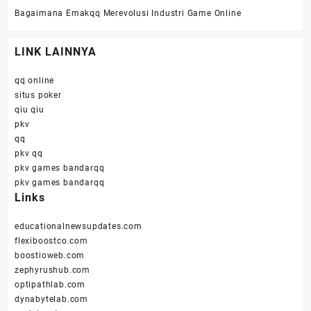
Bagaimana Emakqq Merevolusi Industri Game Online
LINK LAINNYA
qq online
situs poker
qiu qiu
pkv
qq
pkv qq
pkv games bandarqq
pkv games bandarqq
Links
educationalnewsupdates.com
flexiboostco.com
boostioweb.com
zephyrushub.com
optipathlab.com
dynabytelab.com