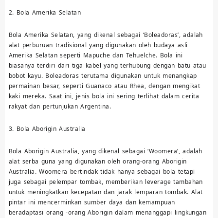
2. Bola Amerika Selatan
Bola Amerika Selatan, yang dikenal sebagai ‘Boleadoras’, adalah
alat perburuan tradisional yang digunakan oleh budaya asli
Amerika Selatan seperti Mapuche dan Tehuelche. Bola ini
biasanya terdiri dari tiga kabel yang terhubung dengan batu atau
bobot kayu. Boleadoras terutama digunakan untuk menangkap
permainan besar, seperti Guanaco atau Rhea, dengan mengikat
kaki mereka. Saat ini, jenis bola ini sering terlihat dalam cerita
rakyat dan pertunjukan Argentina.
3. Bola Aborigin Australia
Bola Aborigin Australia, yang dikenal sebagai ‘Woomera’, adalah
alat serba guna yang digunakan oleh orang-orang Aborigin
Australia. Woomera bertindak tidak hanya sebagai bola tetapi
juga sebagai pelempar tombak, memberikan leverage tambahan
untuk meningkatkan kecepatan dan jarak lemparan tombak. Alat
pintar ini mencerminkan sumber daya dan kemampuan
beradaptasi orang -orang Aborigin dalam menanggapi lingkungan