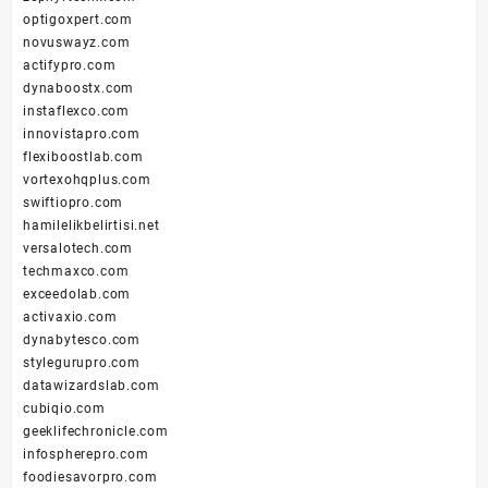
optigoxpert.com
novuswayz.com
actifypro.com
dynaboostx.com
instaflexco.com
innovistapro.com
flexiboostlab.com
vortexohqplus.com
swiftiopro.com
hamilelikbelirtisi.net
versalotech.com
techmaxco.com
exceedolab.com
activaxio.com
dynabytesco.com
stylegurupro.com
datawizardslab.com
cubiqio.com
geeklifechronicle.com
infospherepro.com
foodiesavorpro.com