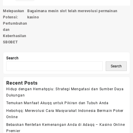
Post
Melepaskan
Bagaimana mesin slot telah merevolusi permainan
navigation
Potensi:
kasino
Pertumbuhan
dan
Keberhasilan
SBOBET
Search
Search
Recent Posts
Hidup dengan Hematqqiu: Strategi Mengatasi dan Sumber Daya
Dukungan
Temukan Manfaat Akuqq ​​untuk Pikiran dan Tubuh Anda
Hebohqq: Merevolusi Cara Masyarakat Indonesia Bermain Poker
Online
Bebaskan Rentetan Kemenangan Anda di Adaqq – Kasino Online
Premier