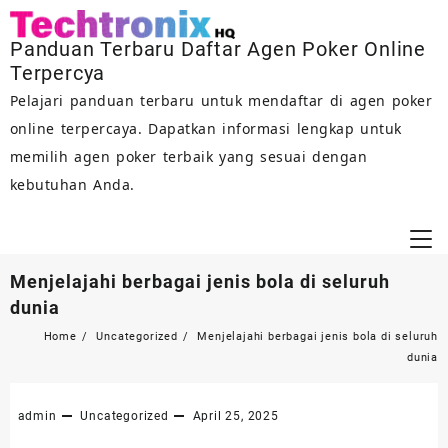
Skip
to
Panduan Terbaru Daftar Agen Poker Online
content
Terpercya
Pelajari panduan terbaru untuk mendaftar di agen poker
online terpercaya. Dapatkan informasi lengkap untuk
memilih agen poker terbaik yang sesuai dengan
kebutuhan Anda.
Menjelajahi berbagai jenis bola di seluruh
dunia
Home
Uncategorized
Menjelajahi berbagai jenis bola di seluruh
dunia
admin
Uncategorized
April 25, 2025