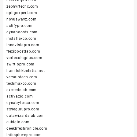
nexventpro.com
zephyrtechx.com
optigoxpert.com
novuswayz.com
actifypro.com
dynaboostx.com
instaflexco.com
innovistapro.com
flexiboostlab.com
vortexohqplus.com
swiftiopro.com
hamilelikbelirtisi.net
versalotech.com
techmaxco.com
exceedolab.com
activaxio.com
dynabytesco.com
stylegurupro.com
datawizardslab.com
cubiqio.com
geeklifechronicle.com
infospherepro.com