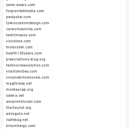
swim-wears.com
forgrantedmedia.com
peolpstar.com
tylerscustomdesign.com
carworksonline.com
techtimesss.com
virylstore.com
motorstell.com
health150years.com
prescriptions-drug.org
technocrewsolution.com
viraltokvibes.com
vivianebritoimoveis.com
magforbes.net
monkeycap.org
sdenix.net
amarinhillcrest.com
the-tourist.org
advogato.net
isafebag.net
bloombergz.com