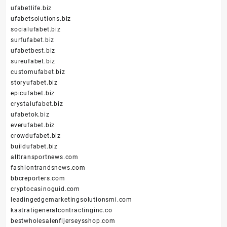
ufabetlife.biz
ufabetsolutions.biz
socialufabet.biz
surfufabet.biz
ufabetbest.biz
sureufabet.biz
customufabet.biz
storyufabet.biz
epicufabet.biz
crystalufabet.biz
ufabetok.biz
everufabet.biz
crowdufabet.biz
buildufabet.biz
alltransportnews.com
fashiontrandsnews.com
bbcreporters.com
cryptocasinoguid.com
leadingedgemarketingsolutionsmi.com
kastratigeneralcontractinginc.co
bestwholesalenfljerseysshop.com