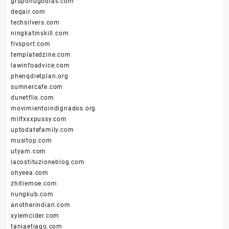
grupohugodias.com
deqair.com
techsilvers.com
ningkatinskill.com
fivsport.com
templatedzine.com
lawinfoadvice.com
phenqdietplan.org
sumnercafe.com
dunetflix.com
movimientoindignados.org
milfxxxpussy.com
uptodatefamily.com
musitop.com
utyam.com
lacostituzioneblog.com
ohyeea.com
zhitiemoe.com
nungkub.com
anotherindian.com
xylemcider.com
taniaetiago.com