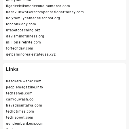
holayomi.com
ligadeciclismodecundinamarca.com
nashvilleworkerscompensationattorney.com
holyfamilycathedralschool.org
londonkiddy.com
ufabetcoaching.biz
davismindfulness.org
millionairebyte.com
fortechday.com
getcaminorealestateusa.xyz
Links
baeckereiweber.com
peoplemagazine.info
techashes.com
canyouwash.co
havadisantalya.com
techdtimes.com
techieboot.com
gundembalikesir.com