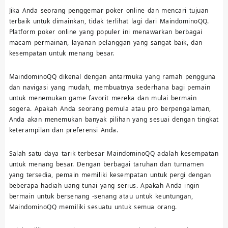
Jika Anda seorang penggemar poker online dan mencari tujuan
terbaik untuk dimainkan, tidak terlihat lagi dari MaindominoQQ.
Platform poker online yang populer ini menawarkan berbagai
macam permainan, layanan pelanggan yang sangat baik, dan
kesempatan untuk menang besar.
MaindominoQQ dikenal dengan antarmuka yang ramah pengguna
dan navigasi yang mudah, membuatnya sederhana bagi pemain
untuk menemukan game favorit mereka dan mulai bermain
segera. Apakah Anda seorang pemula atau pro berpengalaman,
Anda akan menemukan banyak pilihan yang sesuai dengan tingkat
keterampilan dan preferensi Anda.
Salah satu daya tarik terbesar MaindominoQQ adalah kesempatan
untuk menang besar. Dengan berbagai taruhan dan turnamen
yang tersedia, pemain memiliki kesempatan untuk pergi dengan
beberapa hadiah uang tunai yang serius. Apakah Anda ingin
bermain untuk bersenang -senang atau untuk keuntungan,
MaindominoQQ memiliki sesuatu untuk semua orang.