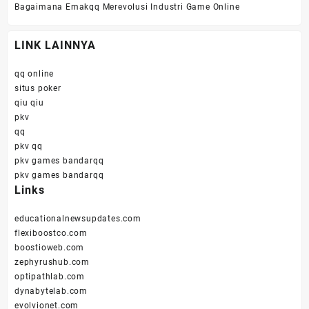
Bagaimana Emakqq Merevolusi Industri Game Online
LINK LAINNYA
qq online
situs poker
qiu qiu
pkv
qq
pkv qq
pkv games bandarqq
pkv games bandarqq
Links
educationalnewsupdates.com
flexiboostco.com
boostioweb.com
zephyrushub.com
optipathlab.com
dynabytelab.com
evolvionet.com