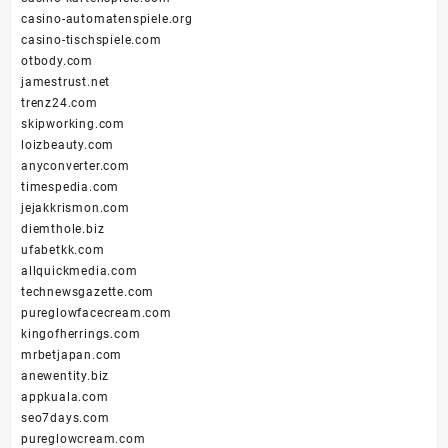
casino-automatenspiele.org
casino-tischspiele.com
otbody.com
jamestrust.net
trenz24.com
skipworking.com
loizbeauty.com
anyconverter.com
timespedia.com
jejakkrismon.com
diemthole.biz
ufabetkk.com
allquickmedia.com
technewsgazette.com
pureglowfacecream.com
kingofherrings.com
mrbetjapan.com
anewentity.biz
appkuala.com
seo7days.com
pureglowcream.com