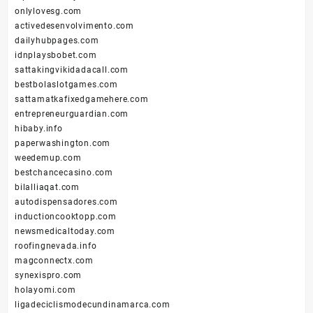
onlylovesg.com
activedesenvolvimento.com
dailyhubpages.com
idnplaysbobet.com
sattakingvikidadacall.com
bestbolaslotgames.com
sattamatkafixedgamehere.com
entrepreneurguardian.com
hibaby.info
paperwashington.com
weedemup.com
bestchancecasino.com
bilalliaqat.com
autodispensadores.com
inductioncooktopp.com
newsmedicaltoday.com
roofingnevada.info
magconnectx.com
synexispro.com
holayomi.com
ligadeciclismodecundinamarca.com