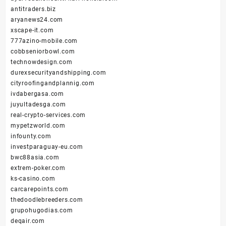
antitraders.biz
aryanews24.com
xscape-it.com
777azino-mobile.com
cobbseniorbowl.com
technowdesign.com
durexsecurityandshipping.com
cityroofingandplannig.com
ivdabergasa.com
juyultadesga.com
real-crypto-services.com
mypetzworld.com
infounty.com
investparaguay-eu.com
bwc88asia.com
extrem-poker.com
ks-casino.com
carcarepoints.com
thedoodlebreeders.com
grupohugodias.com
deqair.com