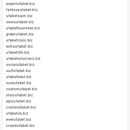
expertufabet.biz
fantasyufabet.biz
ufabetsiam.biz
swissufabet.biz
ufabetbusiness.biz
greenufabet.biz
ufabetcolor.biz
extraufabet.biz
ufabetlife.biz
ufabetsolutions.biz
socialufabet.biz
surfufabet.biz
ufabetbest.biz
sureufabet.biz
customufabet.biz
storyufabet.biz
epicufabet.biz
crystalufabet.biz
ufabetok.biz
everufabet.biz
crowdufabet.biz