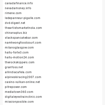
canadafinance.info
nevadamoney.info
rimene.com
ledepanneur-pigalle.com
dvd-digest.net
theartistsmarketnola.com
chiranaplus.biz
stackspancakebar.com
namheongfoodcourt.com
milanoglasgow.com
hallu-forte3.com
hallu-motion24.com
therockskippers.com
granfoss.net
allindiacafela.com
alpineskiracing2007.com
casino-vulkan-online.net
pitrepower.com
mediatown360.com
digitaleyestrainclinic.com
missionposible.com