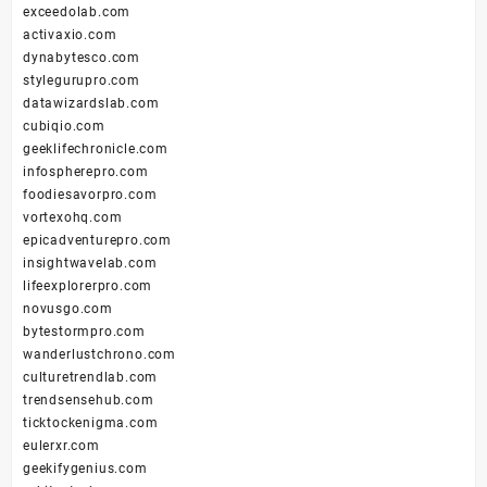
exceedolab.com
activaxio.com
dynabytesco.com
stylegurupro.com
datawizardslab.com
cubiqio.com
geeklifechronicle.com
infospherepro.com
foodiesavorpro.com
vortexohq.com
epicadventurepro.com
insightwavelab.com
lifeexplorerpro.com
novusgo.com
bytestormpro.com
wanderlustchrono.com
culturetrendlab.com
trendsensehub.com
ticktockenigma.com
eulerxr.com
geekifygenius.com