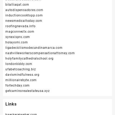
bilalliaqat.com
autodispensadores.com
inductioncooktopp.com
newsmedicaltoday.com
roofingnevada.info
magconnectx.com
synexispro.com
holayomi.com
ligadeciclismodecundinamarca.com
nashvilleworkerscompensationattorney.com
holyfamilycathedralschool.org
londonkiddy.com
ufabetcoaching.biz
davismindfulness.org
millionairebyte.com
fortechday.com
getcaminorealestateusa.xyz
Links
baeckereiweber.com