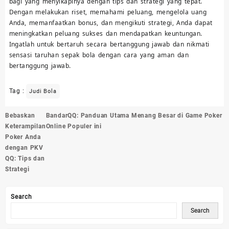
bagi yang menyikapinya dengan tips dan strategi yang tepat.
Dengan melakukan riset, memahami peluang, mengelola uang
Anda, memanfaatkan bonus, dan mengikuti strategi, Anda dapat
meningkatkan peluang sukses dan mendapatkan keuntungan.
Ingatlah untuk bertaruh secara bertanggung jawab dan nikmati
sensasi taruhan sepak bola dengan cara yang aman dan
bertanggung jawab.
Tag :
Judi Bola
Post
Bebaskan
BandarQQ: Panduan Utama Menang Besar di Game Poker
navigation
Keterampilan
Online Populer ini
Poker Anda
dengan PKV
QQ: Tips dan
Strategi
Search
Search