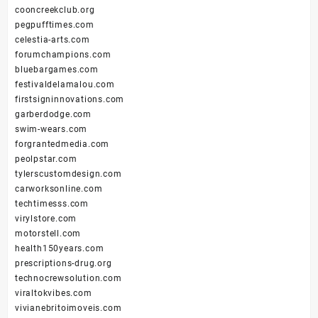
cooncreekclub.org
pegpufftimes.com
celestia-arts.com
forumchampions.com
bluebargames.com
festivaldelamalou.com
firstsigninnovations.com
garberdodge.com
swim-wears.com
forgrantedmedia.com
peolpstar.com
tylerscustomdesign.com
carworksonline.com
techtimesss.com
virylstore.com
motorstell.com
health150years.com
prescriptions-drug.org
technocrewsolution.com
viraltokvibes.com
vivianebritoimoveis.com