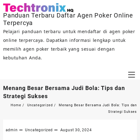
Skip
to
Panduan Terbaru Daftar Agen Poker Online
content
Terpercya
Pelajari panduan terbaru untuk mendaftar di agen poker
online terpercaya. Dapatkan informasi lengkap untuk
memilih agen poker terbaik yang sesuai dengan
kebutuhan Anda.
Menang Besar Bersama Judi Bola: Tips dan
Strategi Sukses
Home
Uncategorized
Menang Besar Bersama Judi Bola: Tips dan
Strategi Sukses
admin
Uncategorized
August 30, 2024