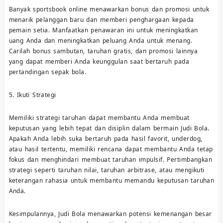
Banyak sportsbook online menawarkan bonus dan promosi untuk
menarik pelanggan baru dan memberi penghargaan kepada
pemain setia. Manfaatkan penawaran ini untuk meningkatkan
uang Anda dan meningkatkan peluang Anda untuk menang.
Carilah bonus sambutan, taruhan gratis, dan promosi lainnya
yang dapat memberi Anda keunggulan saat bertaruh pada
pertandingan sepak bola.
5. Ikuti Strategi
Memiliki strategi taruhan dapat membantu Anda membuat
keputusan yang lebih tepat dan disiplin dalam bermain Judi Bola.
Apakah Anda lebih suka bertaruh pada hasil favorit, underdog,
atau hasil tertentu, memiliki rencana dapat membantu Anda tetap
fokus dan menghindari membuat taruhan impulsif. Pertimbangkan
strategi seperti taruhan nilai, taruhan arbitrase, atau mengikuti
keterangan rahasia untuk membantu memandu keputusan taruhan
Anda.
Kesimpulannya, Judi Bola menawarkan potensi kemenangan besar