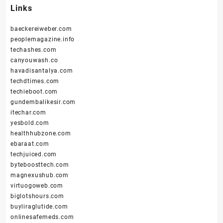
Links
baeckereiweber.com
peoplemagazine.info
techashes.com
canyouwash.co
havadisantalya.com
techdtimes.com
techieboot.com
gundembalikesir.com
itechar.com
yesbold.com
healthhubzone.com
ebaraat.com
techjuiced.com
byteboosttech.com
magnexushub.com
virtuogoweb.com
biglotshours.com
buyliraglutide.com
onlinesafemeds.com