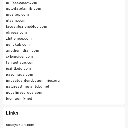
milfxxxpussy.com
uptodatefamily.com
musitop.com
utyam.com
lacostituzioneblog.com
ohyeea.com
zhitiemoe.com
nungkub.com
anotherindian.com
xylemcider.com
taniaetiago.com
juzfitketo.com
pasomaga.com
impactgardencbdgummies.org
naturesstimulantcbd.net
nopalinaeuropa.com
biomagnify.net
Links
saucyukiah.com