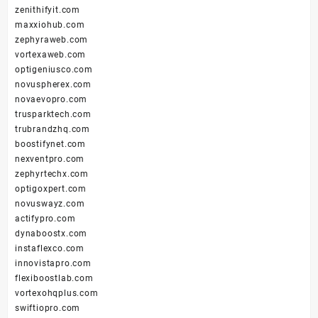
zenithifyit.com
maxxiohub.com
zephyraweb.com
vortexaweb.com
optigeniusco.com
novuspherex.com
novaevopro.com
trusparktech.com
trubrandzhq.com
boostifynet.com
nexventpro.com
zephyrtechx.com
optigoxpert.com
novuswayz.com
actifypro.com
dynaboostx.com
instaflexco.com
innovistapro.com
flexiboostlab.com
vortexohqplus.com
swiftiopro.com