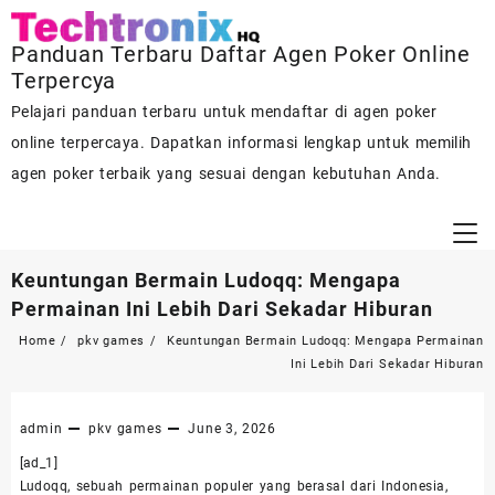
Skip
to
Panduan Terbaru Daftar Agen Poker Online
content
Terpercya
Pelajari panduan terbaru untuk mendaftar di agen poker
online terpercaya. Dapatkan informasi lengkap untuk memilih
agen poker terbaik yang sesuai dengan kebutuhan Anda.
Keuntungan Bermain Ludoqq: Mengapa
Permainan Ini Lebih Dari Sekadar Hiburan
Home
pkv games
Keuntungan Bermain Ludoqq: Mengapa Permainan
Ini Lebih Dari Sekadar Hiburan
admin
pkv games
June 3, 2026
[ad_1]
Ludoqq, sebuah permainan populer yang berasal dari Indonesia,