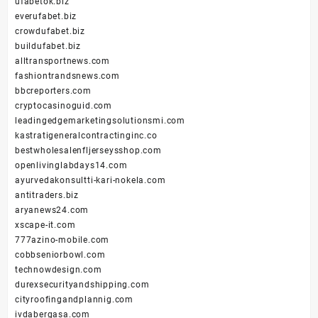
ufabetok.biz
everufabet.biz
crowdufabet.biz
buildufabet.biz
alltransportnews.com
fashiontrandsnews.com
bbcreporters.com
cryptocasinoguid.com
leadingedgemarketingsolutionsmi.com
kastratigeneralcontractinginc.co
bestwholesalenfljerseysshop.com
openlivinglabdays14.com
ayurvedakonsultti-kari-nokela.com
antitraders.biz
aryanews24.com
xscape-it.com
777azino-mobile.com
cobbseniorbowl.com
technowdesign.com
durexsecurityandshipping.com
cityroofingandplannig.com
ivdabergasa.com