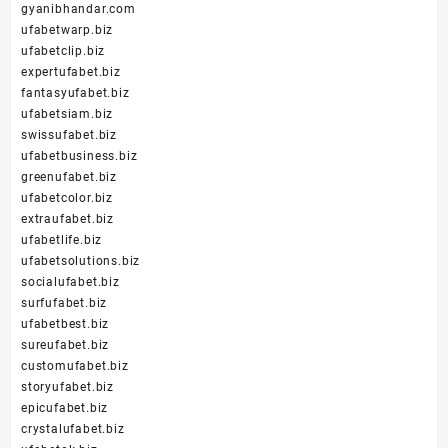
gyanibhandar.com
ufabetwarp.biz
ufabetclip.biz
expertufabet.biz
fantasyufabet.biz
ufabetsiam.biz
swissufabet.biz
ufabetbusiness.biz
greenufabet.biz
ufabetcolor.biz
extraufabet.biz
ufabetlife.biz
ufabetsolutions.biz
socialufabet.biz
surfufabet.biz
ufabetbest.biz
sureufabet.biz
customufabet.biz
storyufabet.biz
epicufabet.biz
crystalufabet.biz