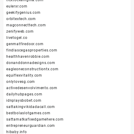
ticktockenigma.com
eulerxr.com
geekifygenius.com
orbitextech.com
magconnecttech.com
zenifyweb.com
livetogel.co
genmatfiredoor.com
findlascegasproperties.com
healthhavenrobbie.com
donanddonnadesigns.com
eagleoneconstructiontx.com
equiflexvitality.com
onlylovesg.com
activedesenvolvimento.com
dailyhubpages.com
idnplaysbobet.com
sattakingvikidadacall.com
bestbolaslotgames.com
sattamatkafixedgamehere.com
entrepreneurguardian.com
hibaby.info