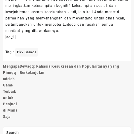
meningkatkan keterampilan kognitif, keterampilan sosial, dan
kesejahteraan secara keseluruhan. Jadi, lain kali Anda mencari
permainan yang menyenangkan dan menantang untuk dimainkan,
pertimbangkan untuk mencoba Ludoqq dan rasakan semua
manfaat yang ditawarkannya.
[ad_2]
Tag :
Pkv Games
Post
Mengapa
Dewaqq: Rahasia Kesuksesan dan Popularitasnya yang
navigation
Pinoqq
Berkelanjutan
adalah
Game
Terbaik
untuk
Penjudi
di Mana
Saja
Search