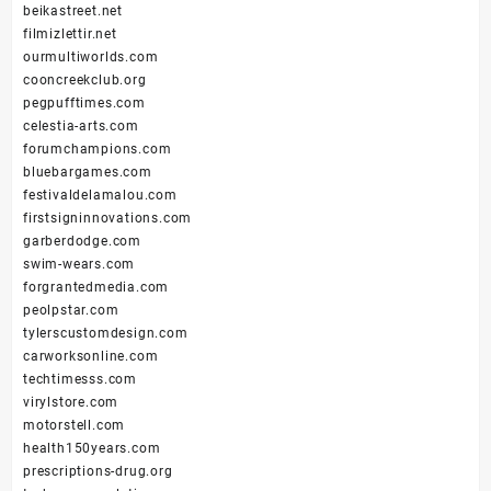
beikastreet.net
filmizlettir.net
ourmultiworlds.com
cooncreekclub.org
pegpufftimes.com
celestia-arts.com
forumchampions.com
bluebargames.com
festivaldelamalou.com
firstsigninnovations.com
garberdodge.com
swim-wears.com
forgrantedmedia.com
peolpstar.com
tylerscustomdesign.com
carworksonline.com
techtimesss.com
virylstore.com
motorstell.com
health150years.com
prescriptions-drug.org