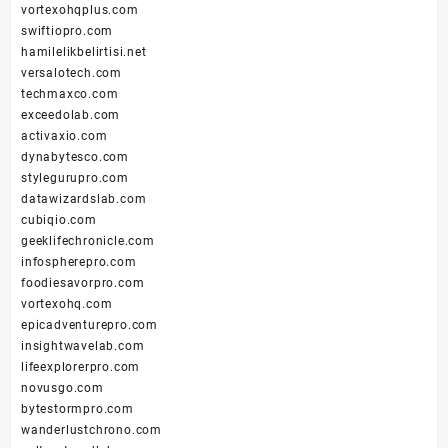
vortexohqplus.com
swiftiopro.com
hamilelikbelirtisi.net
versalotech.com
techmaxco.com
exceedolab.com
activaxio.com
dynabytesco.com
stylegurupro.com
datawizardslab.com
cubiqio.com
geeklifechronicle.com
infospherepro.com
foodiesavorpro.com
vortexohq.com
epicadventurepro.com
insightwavelab.com
lifeexplorerpro.com
novusgo.com
bytestormpro.com
wanderlustchrono.com