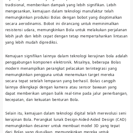
tradisional, memberikan dampak yang lebih signifikan. Lebih
mengesankan, kemajuan dalam teknologi manufaktur telah
memungkinkan produksi Bolas dengan bobot yang dioptimalkan
secara aerodinamis. Bobot ini dirancang untuk meminimalkan
resistensi udara, memungkinkan Bola untuk melakukan perjalanan
lebih jauh dan lebih cepat dengan tetap mempertahankan lintasan
yang lebih mudah diprediksi.
Kemajuan signifikan lainnya dalam teknologi kerajinan bola adalah
penggabungan komponen elektronik. Misalnya, beberapa Bolas
modern menampilkan perangkat pelacakan terintegrasi yang
memungkinkan pengguna untuk menemukan target mereka
secara tepat setelah lemparan yang berhasil. Bolas canggih
lainnya dilengkapi dengan kamera atau sensor bawaan yang
dapat memberikan umpan balik real-time pada jalur penerbangan,
kecepatan, dan kekuatan benturan Bola.
Selain itu, kemajuan dalam teknologi digital telah merevolusi seni
kerajinan Bola. Perangkat lunak Design-Aided-Aided Design (CAD)
memungkinkan desainer untuk membuat model 3D yang tepat
dari Bolas yang diusulkan, memungkinkan mereka untuk