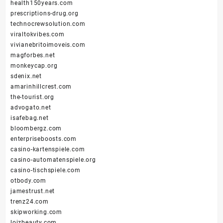
health150years.com
prescriptions-drug.org
technocrewsolution.com
viraltokvibes.com
vivianebritoimoveis.com
magforbes.net
monkeycap.org
sdenix.net
amarinhillcrest.com
the-tourist.org
advogato.net
isafebag.net
bloombergz.com
enterpriseboosts.com
casino-kartenspiele.com
casino-automatenspiele.org
casino-tischspiele.com
otbody.com
jamestrust.net
trenz24.com
skipworking.com
loizbeauty.com