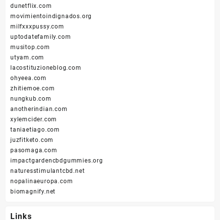
dunetflix.com
movimientoindignados.org
milfxxxpussy.com
uptodatefamily.com
musitop.com
utyam.com
lacostituzioneblog.com
ohyeea.com
zhitiemoe.com
nungkub.com
anotherindian.com
xylemcider.com
taniaetiago.com
juzfitketo.com
pasomaga.com
impactgardencbdgummies.org
naturesstimulantcbd.net
nopalinaeuropa.com
biomagnify.net
Links