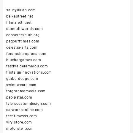
saucyukiah.com
beikastreet.net
filmizlettir.net
ourmultiworlds.com
cooncreekclub.org
pegpufftimes.com
celestia-arts.com
forumchampions.com
bluebargames.com
festivaldelamalou.com
firstsigninnovations.com
garberdodge.com
swim-wears.com
forgrantedmedia.com
peolpstar.com
tylerscustomdesign.com
carworksonline.com
techtimesss.com
virylstore.com
motorstell.com