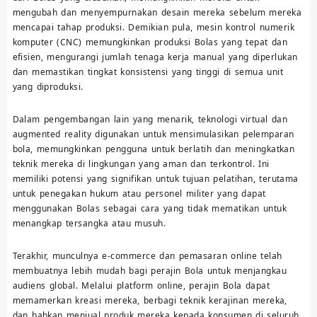
mengubah dan menyempurnakan desain mereka sebelum mereka
mencapai tahap produksi. Demikian pula, mesin kontrol numerik
komputer (CNC) memungkinkan produksi Bolas yang tepat dan
efisien, mengurangi jumlah tenaga kerja manual yang diperlukan
dan memastikan tingkat konsistensi yang tinggi di semua unit
yang diproduksi.
Dalam pengembangan lain yang menarik, teknologi virtual dan
augmented reality digunakan untuk mensimulasikan pelemparan
bola, memungkinkan pengguna untuk berlatih dan meningkatkan
teknik mereka di lingkungan yang aman dan terkontrol. Ini
memiliki potensi yang signifikan untuk tujuan pelatihan, terutama
untuk penegakan hukum atau personel militer yang dapat
menggunakan Bolas sebagai cara yang tidak mematikan untuk
menangkap tersangka atau musuh.
Terakhir, munculnya e-commerce dan pemasaran online telah
membuatnya lebih mudah bagi perajin Bola untuk menjangkau
audiens global. Melalui platform online, perajin Bola dapat
memamerkan kreasi mereka, berbagi teknik kerajinan mereka,
dan bahkan menjual produk mereka kepada konsumen di seluruh