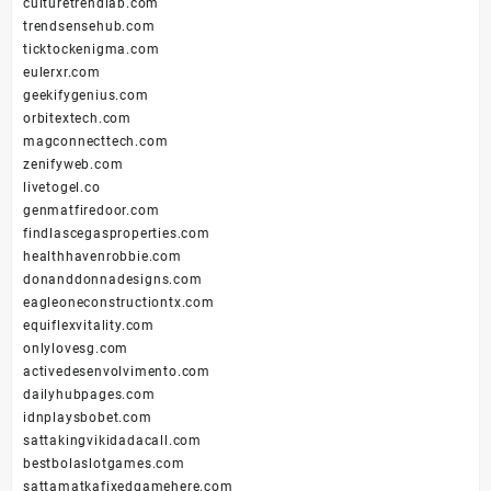
culturetrendlab.com
trendsensehub.com
ticktockenigma.com
eulerxr.com
geekifygenius.com
orbitextech.com
magconnecttech.com
zenifyweb.com
livetogel.co
genmatfiredoor.com
findlascegasproperties.com
healthhavenrobbie.com
donanddonnadesigns.com
eagleoneconstructiontx.com
equiflexvitality.com
onlylovesg.com
activedesenvolvimento.com
dailyhubpages.com
idnplaysbobet.com
sattakingvikidadacall.com
bestbolaslotgames.com
sattamatkafixedgamehere.com