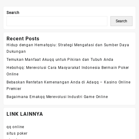
Search
Search
Recent Posts
Hidup dengan Hematqqiu: Strategi Mengatasi dan Sumber Daya
Dukungan
Temukan Manfaat Akuqq ​​untuk Pikiran dan Tubuh Anda
Hebohqq: Merevolusi Cara Masyarakat Indonesia Bermain Poker
Online
Bebaskan Rentetan Kemenangan Anda di Adaqq – Kasino Online
Premier
Bagaimana Emakqq Merevolusi Industri Game Online
LINK LAINNYA
qq online
situs poker