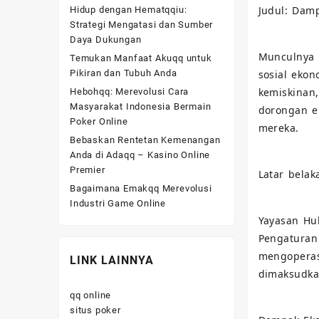
Judul: Dam
Hidup dengan Hematqqiu:
Strategi Mengatasi dan Sumber
Daya Dukungan
Munculnya k
Temukan Manfaat Akuqq ​​untuk
Pikiran dan Tubuh Anda
sosial ekon
kemiskinan
Hebohqq: Merevolusi Cara
Masyarakat Indonesia Bermain
dorongan e
Poker Online
mereka.
Bebaskan Rentetan Kemenangan
Anda di Adaqq – Kasino Online
Premier
Latar belak
Bagaimana Emakqq Merevolusi
Industri Game Online
Yayasan Hu
Pengaturan
mengoperas
LINK LAINNYA
dimaksudka
qq online
situs poker