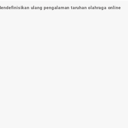
ndefinisikan ulang pengalaman taruhan olahraga online
on