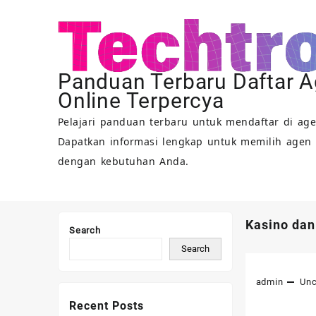
Skip
to
content
Panduan Terbaru Daftar 
Online Terpercya
Pelajari panduan terbaru untuk mendaftar di age
Dapatkan informasi lengkap untuk memilih agen 
dengan kebutuhan Anda.
Kasino dan
Search
Search
admin
Unc
Recent Posts