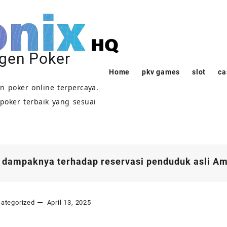
Agen Poker
Home
pkv games
slot
ca
n poker online terpercaya.
poker terbaik yang sesuai
 dampaknya terhadap reservasi penduduk asli Am
ategorized
April 13, 2025