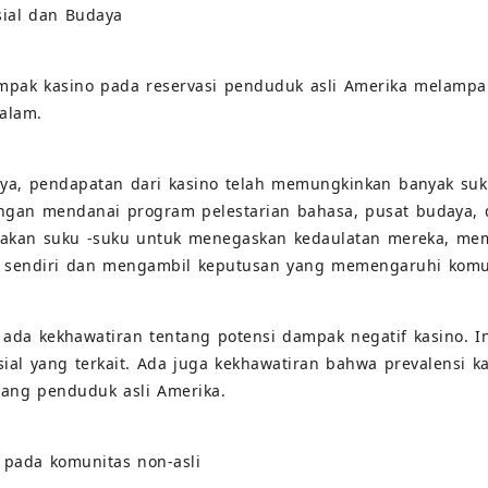
ial dan Budaya
pak kasino pada reservasi penduduk asli Amerika melampaui
alam.
ifnya, pendapatan dari kasino telah memungkinkan banyak s
ngan mendanai program pelestarian bahasa, pusat budaya, da
kan suku -suku untuk menegaskan kedaulatan mereka, mem
a sendiri dan mengambil keputusan yang memengaruhi komu
n, ada kekhawatiran tentang potensi dampak negatif kasino. 
sial yang terkait. Ada juga kekhawatiran bahwa prevalensi 
tang penduduk asli Amerika.
pada komunitas non-asli