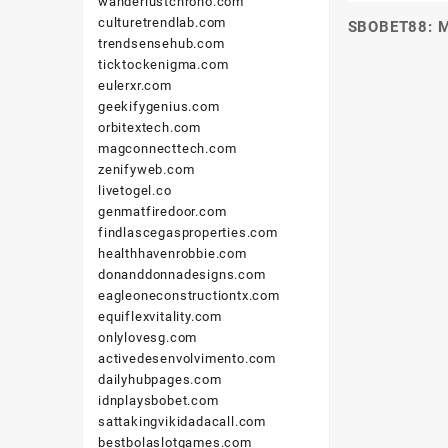
wanderlustchrono.com
culturetrendlab.com
SBOBET88: Me
Post
trendsensehub.com
navigati
ticktockenigma.com
eulerxr.com
geekifygenius.com
orbitextech.com
magconnecttech.com
zenifyweb.com
livetogel.co
genmatfiredoor.com
findlascegasproperties.com
healthhavenrobbie.com
donanddonnadesigns.com
eagleoneconstructiontx.com
equiflexvitality.com
onlylovesg.com
activedesenvolvimento.com
dailyhubpages.com
idnplaysbobet.com
sattakingvikidadacall.com
bestbolaslotgames.com