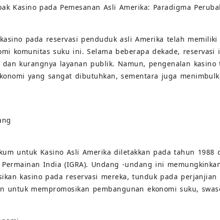
pak Kasino pada Pemesanan Asli Amerika: Paradigma Perub
asino pada reservasi penduduk asli Amerika telah memiliki
omi komunitas suku ini. Selama beberapa dekade, reservasi
, dan kurangnya layanan publik. Namun, pengenalan kasino
konomi yang sangat dibutuhkan, sementara juga menimbulk
ang
kum untuk Kasino Asli Amerika diletakkan pada tahun 1988
 Permainan India (IGRA). Undang -undang ini memungkinkan 
ikan kasino pada reservasi mereka, tunduk pada perjanjian
n untuk mempromosikan pembangunan ekonomi suku, swase