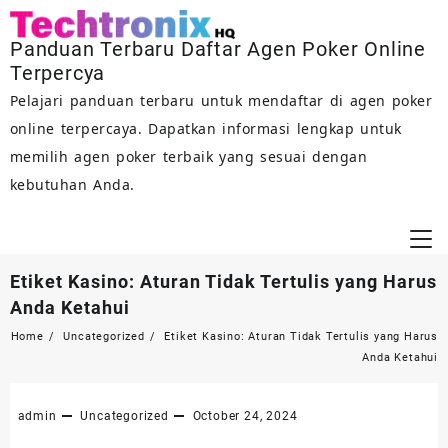
Skip
to
Panduan Terbaru Daftar Agen Poker Online
content
Terpercya
Pelajari panduan terbaru untuk mendaftar di agen poker
online terpercaya. Dapatkan informasi lengkap untuk
memilih agen poker terbaik yang sesuai dengan
kebutuhan Anda.
Etiket Kasino: Aturan Tidak Tertulis yang Harus
Anda Ketahui
Home
Uncategorized
Etiket Kasino: Aturan Tidak Tertulis yang Harus
Anda Ketahui
admin
Uncategorized
October 24, 2024