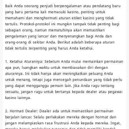
Baik Anda seorang penjudi berpengalaman atau pendatang baru
yang baru pertama kali memasuki kasino, penting untuk
memahami dan menghormati aturan etiket kasino yang tidak
tertulis. Protokol-protokol ini mungkin tampak tidak penting bagi
sebagian orang, namun mematuhinya akan memastikan
pengalaman yang lancar dan menyenangkan bagi Anda dan
orang-orang di sekitar Anda. Berikut adalah beberapa aturan
tidak tertulis terpenting yang harus Anda ketahui.
1. Ketahui Aturannya: Sebelum Anda mulai memainkan permainan
apa pun, luangkan waktu untuk membiasakan diri dengan
aturannya. Ini tidak hanya akan meningkatkan peluang Anda
untuk menang, tetapi juga mencegah penundaan yang tidak perlu
yang dapat mengganggu pemain lain. Jika Anda ragu tentang
sesuatu, jangan ragu untuk bertanya kepada dealer atau pegawai
kasino lainnya.
2. Hormati Dealer: Dealer ada untuk memastikan permainan
berjalan lancar. Selalu perlakukan mereka dengan hormat dan
jangan melampiaskan rasa frustrasi Anda kepada mereka. Ingat,