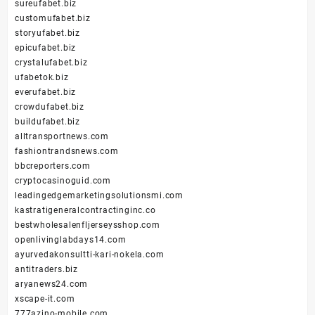
sureufabet.biz
customufabet.biz
storyufabet.biz
epicufabet.biz
crystalufabet.biz
ufabetok.biz
everufabet.biz
crowdufabet.biz
buildufabet.biz
alltransportnews.com
fashiontrandsnews.com
bbcreporters.com
cryptocasinoguid.com
leadingedgemarketingsolutionsmi.com
kastratigeneralcontractinginc.co
bestwholesalenfljerseysshop.com
openlivinglabdays14.com
ayurvedakonsultti-kari-nokela.com
antitraders.biz
aryanews24.com
xscape-it.com
777azino-mobile.com