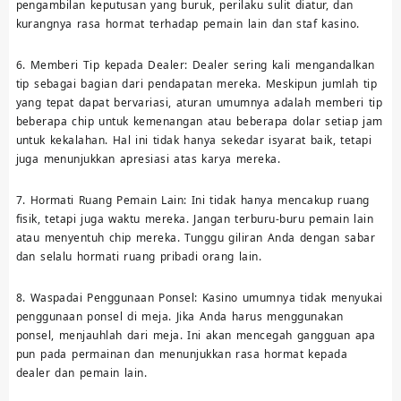
pengambilan keputusan yang buruk, perilaku sulit diatur, dan
kurangnya rasa hormat terhadap pemain lain dan staf kasino.
6. Memberi Tip kepada Dealer: Dealer sering kali mengandalkan
tip sebagai bagian dari pendapatan mereka. Meskipun jumlah tip
yang tepat dapat bervariasi, aturan umumnya adalah memberi tip
beberapa chip untuk kemenangan atau beberapa dolar setiap jam
untuk kekalahan. Hal ini tidak hanya sekedar isyarat baik, tetapi
juga menunjukkan apresiasi atas karya mereka.
7. Hormati Ruang Pemain Lain: Ini tidak hanya mencakup ruang
fisik, tetapi juga waktu mereka. Jangan terburu-buru pemain lain
atau menyentuh chip mereka. Tunggu giliran Anda dengan sabar
dan selalu hormati ruang pribadi orang lain.
8. Waspadai Penggunaan Ponsel: Kasino umumnya tidak menyukai
penggunaan ponsel di meja. Jika Anda harus menggunakan
ponsel, menjauhlah dari meja. Ini akan mencegah gangguan apa
pun pada permainan dan menunjukkan rasa hormat kepada
dealer dan pemain lain.