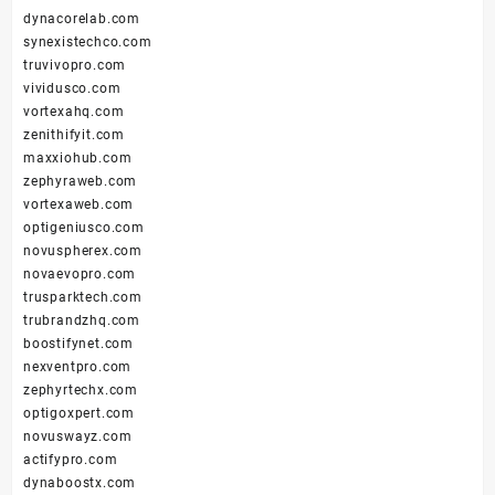
dynacorelab.com
synexistechco.com
truvivopro.com
vividusco.com
vortexahq.com
zenithifyit.com
maxxiohub.com
zephyraweb.com
vortexaweb.com
optigeniusco.com
novuspherex.com
novaevopro.com
trusparktech.com
trubrandzhq.com
boostifynet.com
nexventpro.com
zephyrtechx.com
optigoxpert.com
novuswayz.com
actifypro.com
dynaboostx.com