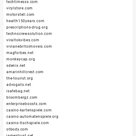
techtimesss.com
virylstore.com
motorstell.com
health150years.com
prescriptions-drug.org
technocrewsolution.com
viraltokvibes.com
vivianebritoimoveis.com
magforbes.net
monkeycap.org
sdenix.net
amarinhillcrest.com
the-tourist.org
advogato.net
isafebag.net
bloombergz.com
enterpriseboosts.com
casino-kartenspiele.com
casino-automatenspiele.org
casino-tischspiele.com
otbody.com
jamestrust.net