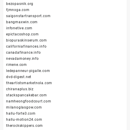
bezopasnik.org
fjmnxga.com
saigonstartransport.com
bangmaxwin.com
infonetive.com
epictacoshop.com
biopuraskinserum.com
californiafinances.info
canadafinance.info
nevadamoney.info
rimene.com
ledepanneur-pigalle.com
dvd-digest.net
theartistsmarketnola.com
chiranaplus.biz
stackspancakebar.com
namheongfoodcourt.com
milanoglasgow.com
hallu-forte3.com
hallu-motion24.com
therockskippers.com