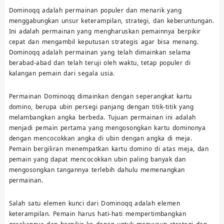
Dominoqq adalah permainan populer dan menarik yang
menggabungkan unsur keterampilan, strategi, dan keberuntungan.
Ini adalah permainan yang mengharuskan pemainnya berpikir
cepat dan mengambil keputusan strategis agar bisa menang.
Dominoqq adalah permainan yang telah dimainkan selama
berabad-abad dan telah teruji oleh waktu, tetap populer di
kalangan pemain dari segala usia.
Permainan Dominoqq dimainkan dengan seperangkat kartu
domino, berupa ubin persegi panjang dengan titik-titik yang
melambangkan angka berbeda. Tujuan permainan ini adalah
menjadi pemain pertama yang mengosongkan kartu dominonya
dengan mencocokkan angka di ubin dengan angka di meja.
Pemain bergiliran menempatkan kartu domino di atas meja, dan
pemain yang dapat mencocokkan ubin paling banyak dan
mengosongkan tangannya terlebih dahulu memenangkan
permainan.
Salah satu elemen kunci dari Dominoqq adalah elemen
keterampilan. Pemain harus hati-hati mempertimbangkan