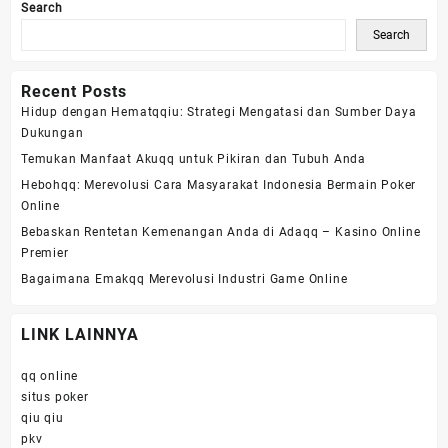
Search
Search
Recent Posts
Hidup dengan Hematqqiu: Strategi Mengatasi dan Sumber Daya
Dukungan
Temukan Manfaat Akuqq ​​untuk Pikiran dan Tubuh Anda
Hebohqq: Merevolusi Cara Masyarakat Indonesia Bermain Poker
Online
Bebaskan Rentetan Kemenangan Anda di Adaqq – Kasino Online
Premier
Bagaimana Emakqq Merevolusi Industri Game Online
LINK LAINNYA
qq online
situs poker
qiu qiu
pkv