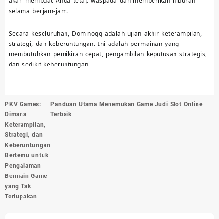
akan membuat Anda tetap waspada dan memberikan hiburan
selama berjam-jam.
Secara keseluruhan, Dominoqq adalah ujian akhir keterampilan,
strategi, dan keberuntungan. Ini adalah permainan yang
membutuhkan pemikiran cepat, pengambilan keputusan strategis,
dan sedikit keberuntungan…
Post
PKV Games:
Panduan Utama Menemukan Game Judi Slot Online
navigation
Dimana
Terbaik
Keterampilan,
Strategi, dan
Keberuntungan
Bertemu untuk
Pengalaman
Bermain Game
yang Tak
Terlupakan