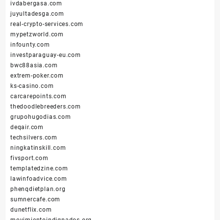
ivdabergasa.com
juyultadesga.com
real-crypto-services.com
mypetzworld.com
infounty.com
investparaguay-eu.com
bwc88asia.com
extrem-poker.com
ks-casino.com
carcarepoints.com
thedoodlebreeders.com
grupohugodias.com
deqair.com
techsilvers.com
ningkatinskill.com
fivsport.com
templatedzine.com
lawinfoadvice.com
phenqdietplan.org
sumnercafe.com
dunetflix.com
movimientoindignados.org