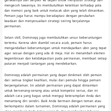
gerakannya dan berpikir ke depan untuk menyusun strategi dan
mengecoh lawannya. Ini membutuhkan ketelitian terhadap pola
dan memori yang baik untuk melacak ubin yang telah dimainkan.
Pemain juga harus mampu beradaptasi dengan perubahan
keadaan dan menyesuaikan strategi seiring berjalannya
permainan.
Selain skill, Dominoqq juga membutuhkan unsur keberuntungan
tertentu. Karena ubin diambil secara acak, pemain harus
mengandalkan keberuntungan untuk mendapatkan ubin yang tepat
agar sesuai dengan yang ada di meja. Hal ini menambah elemen
kegembiraan dan ketidakpastian pada permainan, membuat setiap
putaran menjadi tantangan yang mendebarkan.
Dominoqq adalah permainan yang dapat dinikmati oleh pemain
dari semua tingkat keahlian, mulai dari pemula hingga pemain
berpengalaman. Ini adalah permainan yang dapat dimainkan
untuk bersenang-senang atau untuk kompetisi serius, dan ini
adalah cara yang bagus untuk menguji keterampilan Anda dan
menantang diri sendiri. Baik Anda bermain dengan teman atau
berkompetisi dalam turnamen, Dominoqq adalah permainan yang