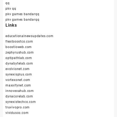
qq
pkv qq
pkv games bandarqq
pkv games bandarqq
Links
educationalnewsupdates.com
flexiboostco.com
boostioweb.com
zephyrushub.com
optipathlab.com
dynabytelab.com
evolvionet.com
synexisplus.com
vortexonet.com
maxxifynet.com
innovexahub.com
dynacorelab.com
synexistechco.com
truvivopro.com
vividusco.com