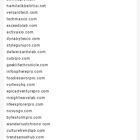
hamilelikbelirtisi.net
versalotech.com
techmaxco.com
exceedolab.com
activaxio.com
dynabytesco.com
stylegurupro.com
datawizardslab.com
cubiqio.com
geeklifechronicle.com
infospherepro.com
foodiesavorpro.com
vortexohq.com
epicadventurepro.com
insightwavelab.com
lifeexplorerpro.com
novusgo.com
bytestormpro.com
wanderlustchrono.com
culturetrendlab.com
trendsensehub.com