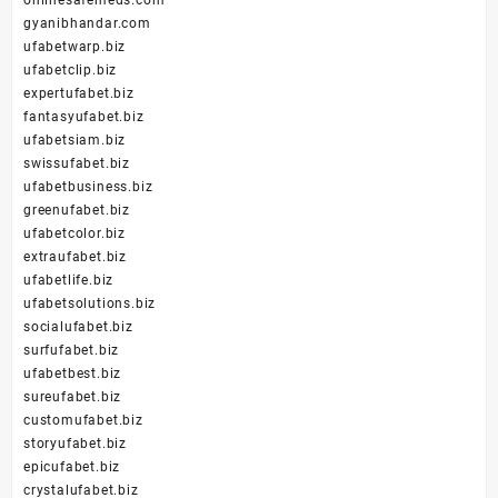
gyanibhandar.com
ufabetwarp.biz
ufabetclip.biz
expertufabet.biz
fantasyufabet.biz
ufabetsiam.biz
swissufabet.biz
ufabetbusiness.biz
greenufabet.biz
ufabetcolor.biz
extraufabet.biz
ufabetlife.biz
ufabetsolutions.biz
socialufabet.biz
surfufabet.biz
ufabetbest.biz
sureufabet.biz
customufabet.biz
storyufabet.biz
epicufabet.biz
crystalufabet.biz