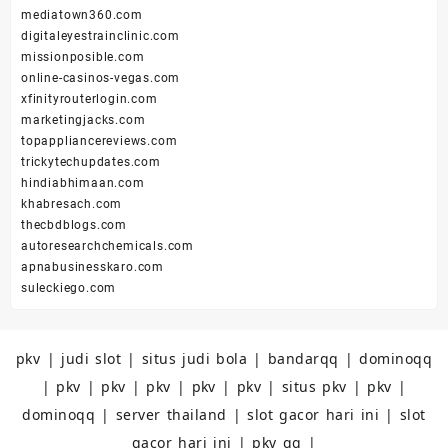
mediatown360.com
digitaleyestrainclinic.com
missionposible.com
online-casinos-vegas.com
xfinityrouterlogin.com
marketingjacks.com
topappliancereviews.com
trickytechupdates.com
hindiabhimaan.com
khabresach.com
thecbdblogs.com
autoresearchchemicals.com
apnabusinesskaro.com
suleckiego.com
pkv
|
judi slot
|
situs judi bola
|
bandarqq
|
dominoqq
|
pkv
|
pkv
|
pkv
|
pkv
|
pkv
|
situs pkv
|
pkv
|
dominoqq
|
server thailand
|
slot gacor hari ini
|
slot
gacor hari ini
|
pkv qq
|