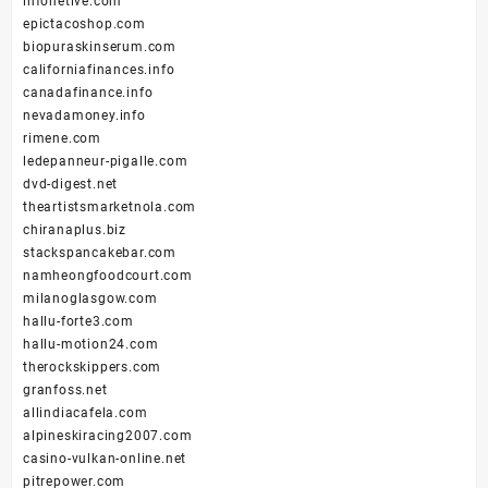
infonetive.com
epictacoshop.com
biopuraskinserum.com
californiafinances.info
canadafinance.info
nevadamoney.info
rimene.com
ledepanneur-pigalle.com
dvd-digest.net
theartistsmarketnola.com
chiranaplus.biz
stackspancakebar.com
namheongfoodcourt.com
milanoglasgow.com
hallu-forte3.com
hallu-motion24.com
therockskippers.com
granfoss.net
allindiacafela.com
alpineskiracing2007.com
casino-vulkan-online.net
pitrepower.com