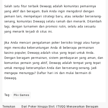
Salah satu fitur terbaik Dewaqq adalah komunitas pemainnya
yang aktif dan beragam. Baik Anda ingin mengobrol dengan
pemain lain, mempelajari strategi baru, atau sekadar bersenang-
senang, komunitas Dewaqq selalu ramah dan menarik. Ditambah
lagi, dengan turnamen dan promosi rutin, selalu ada sesuatu
yang menarik terjadi di situs ini.
Jika Anda mencari pengalaman poker berisiko tinggi atau hanya
ingin mencoba keberuntungan Anda di beberapa permainan
kasino populer, Dewaqq adalah situs yang tepat untuk Anda.
Dengan beragam permainan, sistem pembayaran yang aman, dan
komunitas pemain yang aktif, Dewaqq adalah tempat yang tepat
untuk menguji keterampilan Anda dan bersenang-senang. Jadi
mengapa menunggu? Daftar hari ini dan mulai bermain di
Dewaqq.
Tag :
Pkv Games
Post
Temukan
Dari Poker hingga Slot: ITUQQ Menawarkan Beragam