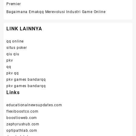
Premier
Bagaimana Emakqq Merevolusi Industri Game Online
LINK LAINNYA
qq online
situs poker
qiu qiu
pkv
qq
pkv qq
pkv games bandarqq
pkv games bandarqq
Links
educationalnewsupdates.com
flexiboostco.com
boostioweb.com
zephyrushub.com
optipathlab.com