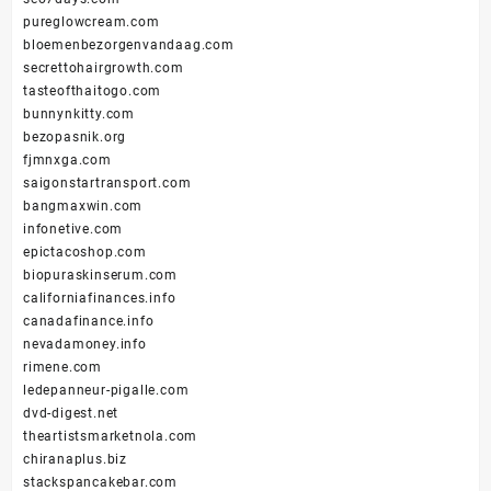
pureglowcream.com
bloemenbezorgenvandaag.com
secrettohairgrowth.com
tasteofthaitogo.com
bunnynkitty.com
bezopasnik.org
fjmnxga.com
saigonstartransport.com
bangmaxwin.com
infonetive.com
epictacoshop.com
biopuraskinserum.com
californiafinances.info
canadafinance.info
nevadamoney.info
rimene.com
ledepanneur-pigalle.com
dvd-digest.net
theartistsmarketnola.com
chiranaplus.biz
stackspancakebar.com