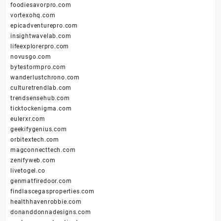
foodiesavorpro.com
vortexohq.com
epicadventurepro.com
insightwavelab.com
lifeexplorerpro.com
novusgo.com
bytestormpro.com
wanderlustchrono.com
culturetrendlab.com
trendsensehub.com
ticktockenigma.com
eulerxr.com
geekifygenius.com
orbitextech.com
magconnecttech.com
zenifyweb.com
livetogel.co
genmatfiredoor.com
findlascegasproperties.com
healthhavenrobbie.com
donanddonnadesigns.com