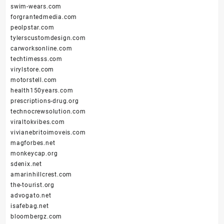
swim-wears.com
forgrantedmedia.com
peolpstar.com
tylerscustomdesign.com
carworksonline.com
techtimesss.com
virylstore.com
motorstell.com
health150years.com
prescriptions-drug.org
technocrewsolution.com
viraltokvibes.com
vivianebritoimoveis.com
magforbes.net
monkeycap.org
sdenix.net
amarinhillcrest.com
the-tourist.org
advogato.net
isafebag.net
bloombergz.com