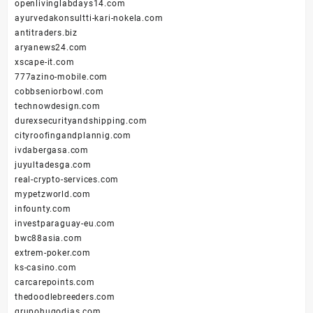
openlivinglabdays14.com
ayurvedakonsultti-kari-nokela.com
antitraders.biz
aryanews24.com
xscape-it.com
777azino-mobile.com
cobbseniorbowl.com
technowdesign.com
durexsecurityandshipping.com
cityroofingandplannig.com
ivdabergasa.com
juyultadesga.com
real-crypto-services.com
mypetzworld.com
infounty.com
investparaguay-eu.com
bwc88asia.com
extrem-poker.com
ks-casino.com
carcarepoints.com
thedoodlebreeders.com
grupohugodias.com