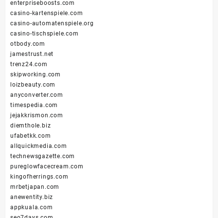
enterpriseboosts.com
casino-kartenspiele.com
casino-automatenspiele.org
casino-tischspiele.com
otbody.com
jamestrust.net
trenz24.com
skipworking.com
loizbeauty.com
anyconverter.com
timespedia.com
jejakkrismon.com
diemthole.biz
ufabetkk.com
allquickmedia.com
technewsgazette.com
pureglowfacecream.com
kingofherrings.com
mrbetjapan.com
anewentity.biz
appkuala.com
seo7days.com