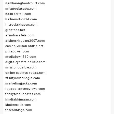
namheongfoodcourt.com
milanoglasgow.com
hallu-forte3.com
hallu-motion24.com
therockskippers.com
granfoss.net
allindiacafela.com
alpineskiracing2007.com
casino-vulkan-online.net
pitrepower.com
mediatown360.com
digitaleyestrainclinic.com
missionposible.com
online-casinos-vegas.com
xfinityrouterlogin.com
marketingjacks.com
topappliancereviews.com
trickytechupdates.com
hindiabhimaan.com
khabresach.com
thecbdblogs.com