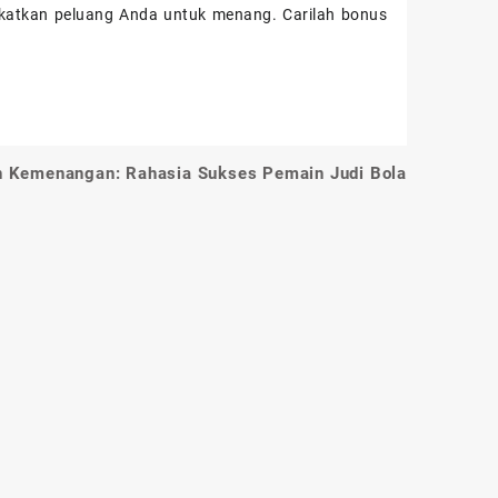
katkan peluang Anda untuk menang. Carilah bonus
 Kemenangan: Rahasia Sukses Pemain Judi Bola