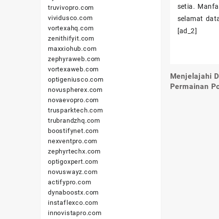
setia. Manf
truvivopro.com
vividusco.com
selamat data
vortexahq.com
[ad_2]
zenithifyit.com
maxxiohub.com
zephyraweb.com
vortexaweb.com
Menjelajahi 
Post
optigeniusco.com
Permainan Po
novuspherex.com
navigati
novaevopro.com
trusparktech.com
trubrandzhq.com
boostifynet.com
nexventpro.com
zephyrtechx.com
optigoxpert.com
novuswayz.com
actifypro.com
dynaboostx.com
instaflexco.com
innovistapro.com