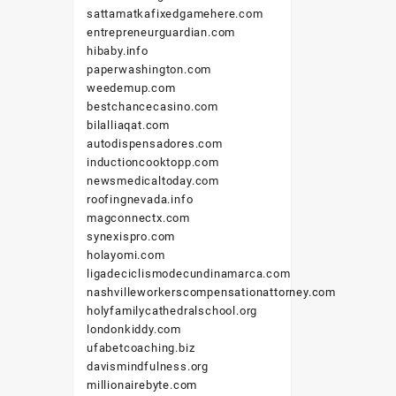
sattamatkafixedgamehere.com
entrepreneurguardian.com
hibaby.info
paperwashington.com
weedemup.com
bestchancecasino.com
bilalliaqat.com
autodispensadores.com
inductioncooktopp.com
newsmedicaltoday.com
roofingnevada.info
magconnectx.com
synexispro.com
holayomi.com
ligadeciclismodecundinamarca.com
nashvilleworkerscompensationattorney.com
holyfamilycathedralschool.org
londonkiddy.com
ufabetcoaching.biz
davismindfulness.org
millionairebyte.com