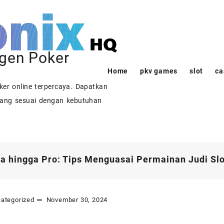
Agen Poker
Home
pkv games
slot
ca
ker online terpercaya. Dapatkan
 yang sesuai dengan kebutuhan
a hingga Pro: Tips Menguasai Permainan Judi Slo
ategorized
November 30, 2024