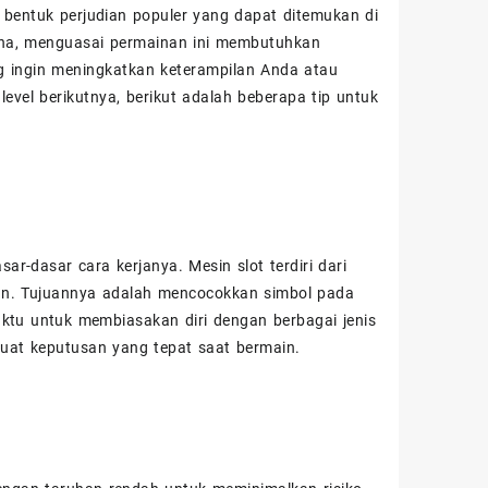
h bentuk perjudian populer yang dapat ditemukan di
hana, menguasai permainan ini membutuhkan
ng ingin meningkatkan keterampilan Anda atau
vel berikutnya, berikut adalah beberapa tip untuk
r-dasar cara kerjanya. Mesin slot terdiri dari
ran. Tujuannya adalah mencocokkan simbol pada
tu untuk membiasakan diri dengan berbagai jenis
uat keputusan yang tepat saat bermain.