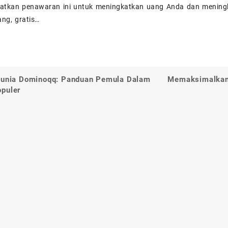
aatkan penawaran ini untuk meningkatkan uang Anda dan mening
ng, gratis…
Dunia Dominoqq: Panduan Pemula Dalam
Memaksimalkan
puler
on