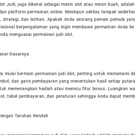
ot Judi, juga dikenal sebagai mesin slot atau mesin buah, adala
, dan platform permainan online. Meskipun sekilas tampak seder
n, strategi, dan latihan. Apakah Anda seorang pemain pemula ya
fesional berpengalaman yang ingin membawa permainan Anda ke le
da menguasai permainan judi slot.
asar-Dasarnya
 mulai bermain permainan judi slot, penting untuk memahami dasa
imbol, dan garis pembayaran yang menentukan hasil setiap puta
tuk memenangkan hadiah atau memicu fitur bonus. Luangkan wak
lot, tabel pembayaran, dan peraturan sehingga Anda dapat memb
 dengan Taruhan Rendah