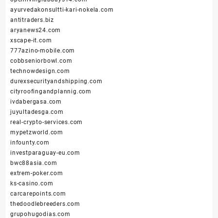
ayurvedakonsultti-kari-nokela.com
antitraders.biz
aryanews24.com
xscape-it.com
777azino-mobile.com
cobbseniorbowl.com
technowdesign.com
durexsecurityandshipping.com
cityroofingandplannig.com
ivdabergasa.com
juyultadesga.com
real-crypto-services.com
mypetzworld.com
infounty.com
investparaguay-eu.com
bwc88asia.com
extrem-poker.com
ks-casino.com
carcarepoints.com
thedoodlebreeders.com
grupohugodias.com