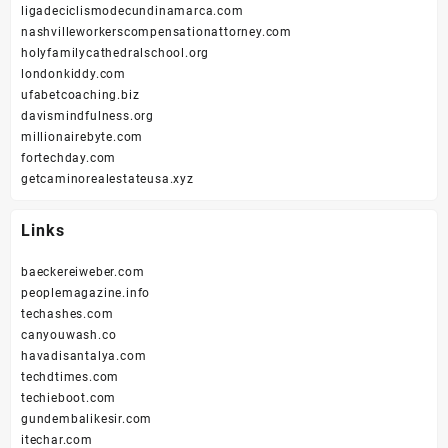
ligadeciclismodecundinamarca.com
nashvilleworkerscompensationattorney.com
holyfamilycathedralschool.org
londonkiddy.com
ufabetcoaching.biz
davismindfulness.org
millionairebyte.com
fortechday.com
getcaminorealestateusa.xyz
Links
baeckereiweber.com
peoplemagazine.info
techashes.com
canyouwash.co
havadisantalya.com
techdtimes.com
techieboot.com
gundembalikesir.com
itechar.com