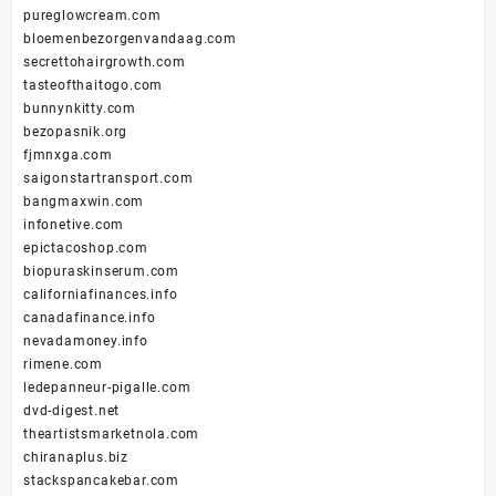
pureglowcream.com
bloemenbezorgenvandaag.com
secrettohairgrowth.com
tasteofthaitogo.com
bunnynkitty.com
bezopasnik.org
fjmnxga.com
saigonstartransport.com
bangmaxwin.com
infonetive.com
epictacoshop.com
biopuraskinserum.com
californiafinances.info
canadafinance.info
nevadamoney.info
rimene.com
ledepanneur-pigalle.com
dvd-digest.net
theartistsmarketnola.com
chiranaplus.biz
stackspancakebar.com