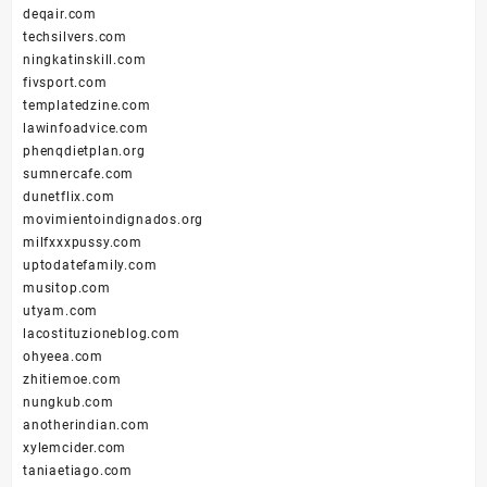
deqair.com
techsilvers.com
ningkatinskill.com
fivsport.com
templatedzine.com
lawinfoadvice.com
phenqdietplan.org
sumnercafe.com
dunetflix.com
movimientoindignados.org
milfxxxpussy.com
uptodatefamily.com
musitop.com
utyam.com
lacostituzioneblog.com
ohyeea.com
zhitiemoe.com
nungkub.com
anotherindian.com
xylemcider.com
taniaetiago.com