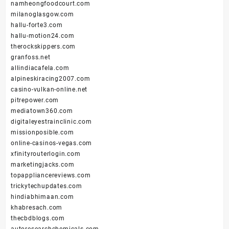
namheongfoodcourt.com
milanoglasgow.com
hallu-forte3.com
hallu-motion24.com
therockskippers.com
granfoss.net
allindiacafela.com
alpineskiracing2007.com
casino-vulkan-online.net
pitrepower.com
mediatown360.com
digitaleyestrainclinic.com
missionposible.com
online-casinos-vegas.com
xfinityrouterlogin.com
marketingjacks.com
topappliancereviews.com
trickytechupdates.com
hindiabhimaan.com
khabresach.com
thecbdblogs.com