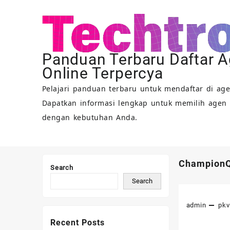
Skip
to
content
Panduan Terbaru Daftar 
Online Terpercya
Pelajari panduan terbaru untuk mendaftar di age
Dapatkan informasi lengkap untuk memilih agen 
dengan kebutuhan Anda.
ChampionQ
Search
Search
admin
pk
Recent Posts