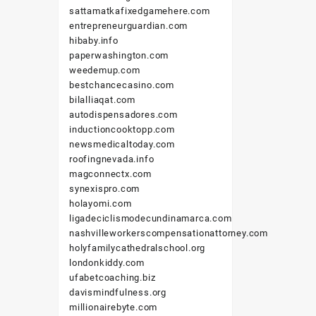
sattamatkafixedgamehere.com
entrepreneurguardian.com
hibaby.info
paperwashington.com
weedemup.com
bestchancecasino.com
bilalliaqat.com
autodispensadores.com
inductioncooktopp.com
newsmedicaltoday.com
roofingnevada.info
magconnectx.com
synexispro.com
holayomi.com
ligadeciclismodecundinamarca.com
nashvilleworkerscompensationattorney.com
holyfamilycathedralschool.org
londonkiddy.com
ufabetcoaching.biz
davismindfulness.org
millionairebyte.com