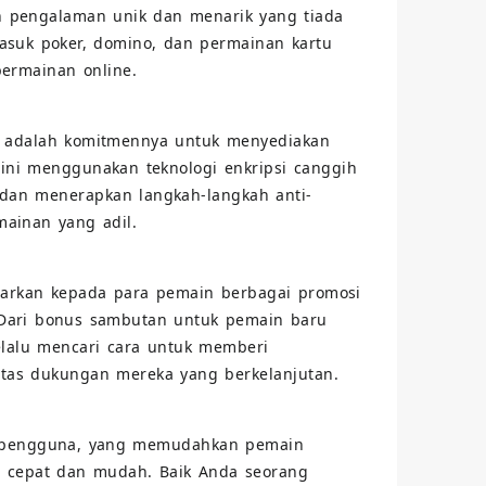
 pengalaman unik dan menarik yang tiada
suk poker, domino, dan permainan kartu
ermainan online.
 adalah komitmennya untuk menyediakan
ini menggunakan teknologi enkripsi canggih
dan menerapkan langkah-langkah anti-
ainan yang adil.
arkan kepada para pemain berbagai promosi
Dari bonus sambutan untuk pemain baru
elalu mencari cara untuk memberi
as dukungan mereka yang berkelanjutan.
h pengguna, yang memudahkan pemain
 cepat dan mudah. Baik Anda seorang