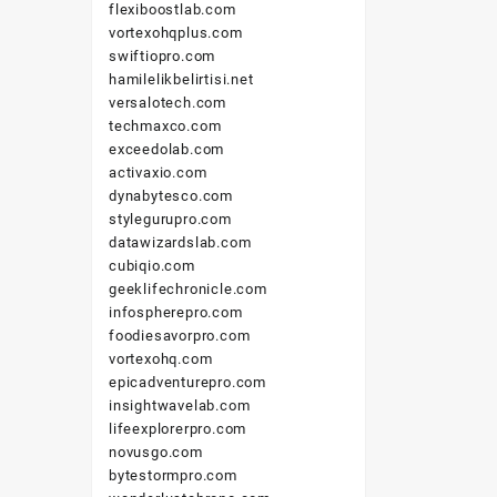
flexiboostlab.com
vortexohqplus.com
swiftiopro.com
hamilelikbelirtisi.net
versalotech.com
techmaxco.com
exceedolab.com
activaxio.com
dynabytesco.com
stylegurupro.com
datawizardslab.com
cubiqio.com
geeklifechronicle.com
infospherepro.com
foodiesavorpro.com
vortexohq.com
epicadventurepro.com
insightwavelab.com
lifeexplorerpro.com
novusgo.com
bytestormpro.com