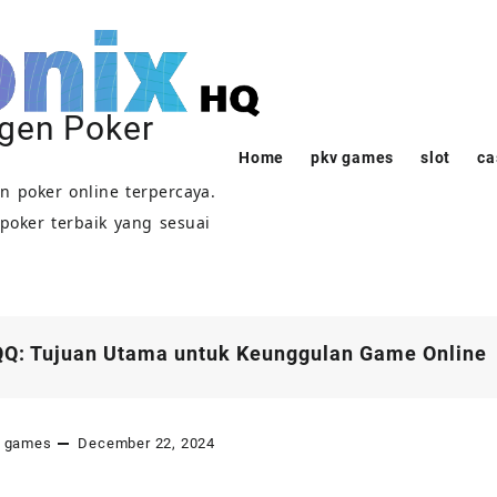
Agen Poker
Home
pkv games
slot
ca
n poker online terpercaya.
poker terbaik yang sesuai
Q: Tujuan Utama untuk Keunggulan Game Online
v games
December 22, 2024