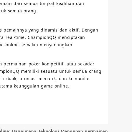
main dari semua tingkat keahlian dan
tuk semua orang.
s pemainnya yang dinamis dan aktif. Dengan
ara real-time, ChampionQQ menciptakan
me online semakin menyenangkan.
 permainan poker kompetitif, atau sekadar
mpionQQ memiliki sesuatu untuk semua orang.
terbaik, promosi menarik, dan komunitas
 utama keunggulan game online.
Online: Bagaimana Teknologi Mengubah Permainan