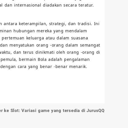
dan internasional diadakan secara teratur.
ntara keterampilan, strategi, dan tradisi. Ini
erminan hubungan mereka yang mendalam
i pertemuan keluarga atau dalam suasana
, dan menyatukan orang -orang dalam semangat
waktu, dan terus dinikmati oleh orang -orang di
 pemula, bermain Bola adalah pengalaman
 dengan cara yang benar -benar menarik.
er ke Slot: Variasi game yang tersedia di JurusQQ