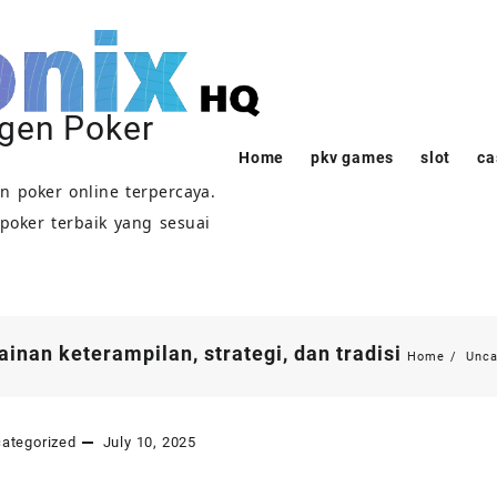
Agen Poker
Home
pkv games
slot
ca
n poker online terpercaya.
poker terbaik yang sesuai
inan keterampilan, strategi, dan tradisi
Home
Unca
ategorized
July 10, 2025