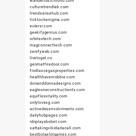
wanderlustchrono.com
culturetrendlab.com
trendsensehub.com
ticktockenigma.com
eulerxr.com
geekifygenius.com
orbitextech.com
magconnecttech.com
zenifyweb.com
livetogel.co
genmatfiredoor.com
findlascegasproperties.com
healthhavenrobbie.com
donanddonnadesigns.com
eagleoneconstructiontx.com
equiflexvitality.com
onlylovesg.com
activedesenvolvimento.com
dailyhubpages.com
idnplaysbobet.com
sattakingvikidadacall.com
bestbolaslotgames.com