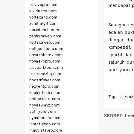
truvivopro.com
mendapat p
vividusco.com
vortexahq.com
zenithifyit.com
Sebagai kes
maxxiohub.com
adalah buk
zephyraweb.com
dengan dun
vortexaweb.com
kompetitif
optigeniusco.com
sportif dan
novuspherex.com
novaevopro.com
seluruh du
trusparktech.com
unik yang 
trubrandzhq.com
boostifynet.com
nexventpro.com
zephyrtechx.com
Tag :
Judi Bo
optigoxpert.com
novuswayz.com
actifypro.com
SBOBET: Lebih
Post
dynaboostx.com
instaflexco.com
navigati
innovistapro.com