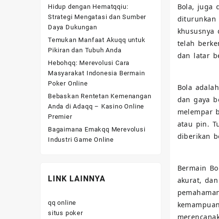
Bola, juga 
Hidup dengan Hematqqiu:
Strategi Mengatasi dan Sumber
diturunkan 
Daya Dukungan
khususnya d
Temukan Manfaat Akuqq ​​untuk
telah berk
Pikiran dan Tubuh Anda
dan latar b
Hebohqq: Merevolusi Cara
Masyarakat Indonesia Bermain
Poker Online
Bola adala
Bebaskan Rentetan Kemenangan
dan gaya b
Anda di Adaqq – Kasino Online
melempar bo
Premier
atau pin. 
Bagaimana Emakqq Merevolusi
diberikan b
Industri Game Online
Bermain Bol
LINK LAINNYA
akurat, da
pemahaman 
qq online
kemampuan 
situs poker
merencanaka