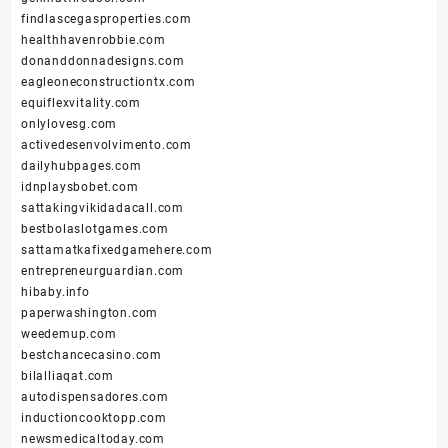
findlascegasproperties.com
healthhavenrobbie.com
donanddonnadesigns.com
eagleoneconstructiontx.com
equiflexvitality.com
onlylovesg.com
activedesenvolvimento.com
dailyhubpages.com
idnplaysbobet.com
sattakingvikidadacall.com
bestbolaslotgames.com
sattamatkafixedgamehere.com
entrepreneurguardian.com
hibaby.info
paperwashington.com
weedemup.com
bestchancecasino.com
bilalliaqat.com
autodispensadores.com
inductioncooktopp.com
newsmedicaltoday.com