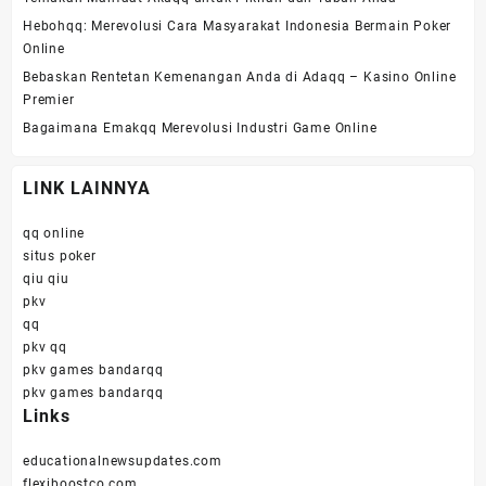
Hebohqq: Merevolusi Cara Masyarakat Indonesia Bermain Poker
Online
Bebaskan Rentetan Kemenangan Anda di Adaqq – Kasino Online
Premier
Bagaimana Emakqq Merevolusi Industri Game Online
LINK LAINNYA
qq online
situs poker
qiu qiu
pkv
qq
pkv qq
pkv games bandarqq
pkv games bandarqq
Links
educationalnewsupdates.com
flexiboostco.com