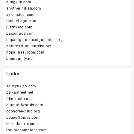
nungkub.com
anotherindian.com
xylemcider.com
taniaetiago.com
juzfitketo.com
pasomaga.com
impactgardencbdgummies.org
naturesstimulantcbd.net
nopalinaeuropa.com
biomagnify.net
Links
saucyukiah.com
beikastreet.net
filmizlettir.net
ourmultiworlds.com
cooncreekclub.org
pegpufftimes.com
celestia-arts.com
forumchampions.com