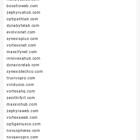
boostioweb.com
zephyrushub.com
optipathlab.com
dynabytelab.com
evolvionet.com
synexisplus.com
vortexonet.com
maxxifynet.com
innovexahub.com
dynacorelab.com
synexistechco.com
truvivopro.com
vividusco.com
vortexahq.com
zenithifyit.com
maxxiohub.com
zephyraweb.com
vortexaweb.com
optigeniusco.com
novuspherex.com
novaevopro.com