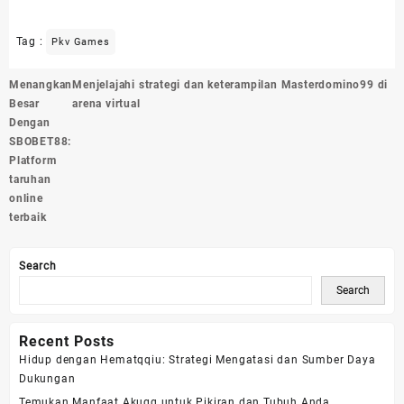
Tag :
Pkv Games
Post
Menangkan
Menjelajahi strategi dan keterampilan Masterdomino99 di
navigation
Besar
arena virtual
Dengan
SBOBET88:
Platform
taruhan
online
terbaik
Search
Search
Recent Posts
Hidup dengan Hematqqiu: Strategi Mengatasi dan Sumber Daya
Dukungan
Temukan Manfaat Akuqq ​​untuk Pikiran dan Tubuh Anda