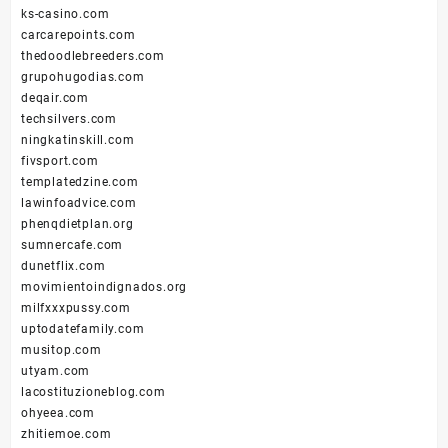
ks-casino.com
carcarepoints.com
thedoodlebreeders.com
grupohugodias.com
deqair.com
techsilvers.com
ningkatinskill.com
fivsport.com
templatedzine.com
lawinfoadvice.com
phenqdietplan.org
sumnercafe.com
dunetflix.com
movimientoindignados.org
milfxxxpussy.com
uptodatefamily.com
musitop.com
utyam.com
lacostituzioneblog.com
ohyeea.com
zhitiemoe.com