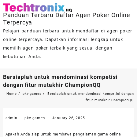
Skip
to
Panduan Terbaru Daftar Agen Poker Online
content
Terpercya
Pelajari panduan terbaru untuk mendaftar di agen poker
online terpercaya. Dapatkan informasi lengkap untuk
memilih agen poker terbaik yang sesuai dengan
kebutuhan Anda.
Bersiaplah untuk mendominasi kompetisi
dengan fitur mutakhir ChampionQQ
Home
pkv games
Bersiaplah untuk mendominasi kompetisi dengan
fitur mutakhir ChampionQQ
admin
pkv games
January 26, 2025
Apakah Anda siap untuk membawa pengalaman game online