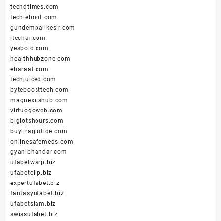
techdtimes.com
techieboot.com
gundembalikesir.com
itechar.com
yesbold.com
healthhubzone.com
ebaraat.com
techjuiced.com
byteboosttech.com
magnexushub.com
virtuogoweb.com
biglotshours.com
buyliraglutide.com
onlinesafemeds.com
gyanibhandar.com
ufabetwarp.biz
ufabetclip.biz
expertufabet.biz
fantasyufabet.biz
ufabetsiam.biz
swissufabet.biz