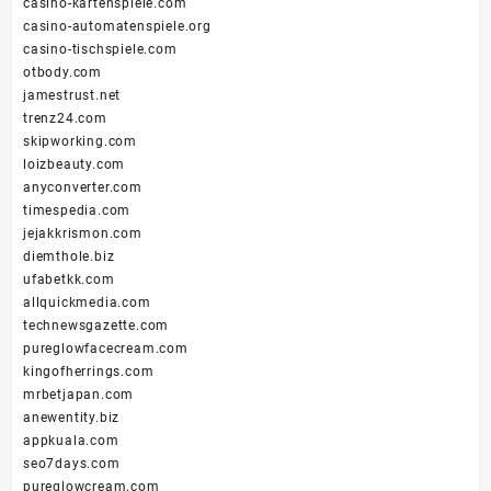
casino-kartenspiele.com
casino-automatenspiele.org
casino-tischspiele.com
otbody.com
jamestrust.net
trenz24.com
skipworking.com
loizbeauty.com
anyconverter.com
timespedia.com
jejakkrismon.com
diemthole.biz
ufabetkk.com
allquickmedia.com
technewsgazette.com
pureglowfacecream.com
kingofherrings.com
mrbetjapan.com
anewentity.biz
appkuala.com
seo7days.com
pureglowcream.com