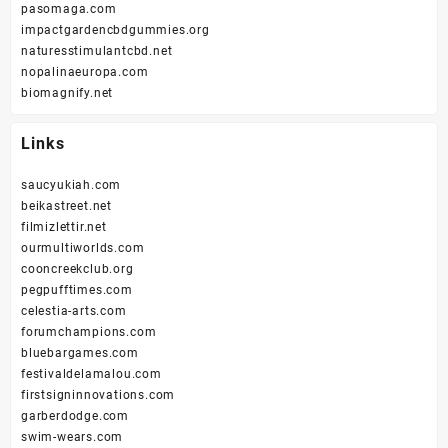
pasomaga.com
impactgardencbdgummies.org
naturesstimulantcbd.net
nopalinaeuropa.com
biomagnify.net
Links
saucyukiah.com
beikastreet.net
filmizlettir.net
ourmultiworlds.com
cooncreekclub.org
pegpufftimes.com
celestia-arts.com
forumchampions.com
bluebargames.com
festivaldelamalou.com
firstsigninnovations.com
garberdodge.com
swim-wears.com