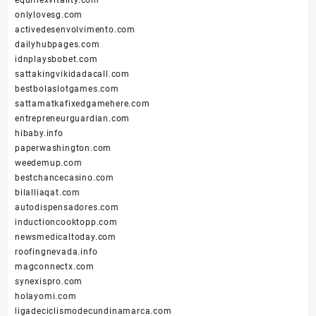
equiflexvitality.com
onlylovesg.com
activedesenvolvimento.com
dailyhubpages.com
idnplaysbobet.com
sattakingvikidadacall.com
bestbolaslotgames.com
sattamatkafixedgamehere.com
entrepreneurguardian.com
hibaby.info
paperwashington.com
weedemup.com
bestchancecasino.com
bilalliaqat.com
autodispensadores.com
inductioncooktopp.com
newsmedicaltoday.com
roofingnevada.info
magconnectx.com
synexispro.com
holayomi.com
ligadeciclismodecundinamarca.com