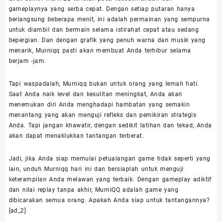
gameplaynya yang serba cepat. Dengan setiap putaran hanya
berlangsung beberapa menit, ini adalah permainan yang sempurna
untuk diambil dan bermain selama istirahat cepat atau sedang
bepergian. Dan dengan grafik yang penuh warna dan musik yang
menarik, Murniqq pasti akan membuat Anda terhibur selama
berjam -jam.
Tapi waspadalah, Murniqq bukan untuk orang yang lemah hati.
Saat Anda naik level dan kesulitan meningkat, Anda akan
menemukan diri Anda menghadapi hambatan yang semakin
menantang yang akan menguji refleks dan pemikiran strategis
Anda. Tapi jangan khawatir, dengan sedikit latihan dan tekad, Anda
akan dapat menaklukkan tantangan terberat.
Jadi, jika Anda siap memulai petualangan game tidak seperti yang
lain, unduh Murniqq hari ini dan bersiaplah untuk menguji
keterampilan Anda melawan yang terbaik. Dengan gameplay adiktif
dan nilai replay tanpa akhir, MurniQQ adalah game yang
dibicarakan semua orang. Apakah Anda siap untuk tantangannya?
[ad_2]