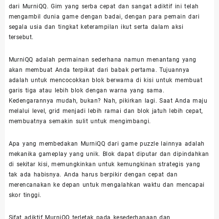
dari MurniQQ. Gim yang serba cepat dan sangat adiktif ini telah
mengambil dunia game dengan badai, dengan para pemain dari
segala usia dan tingkat keterampilan ikut serta dalam aksi
tersebut.
MurniQQ adalah permainan sederhana namun menantang yang
akan membuat Anda terpikat dari babak pertama. Tujuannya
adalah untuk mencocokkan blok berwarna di kisi untuk membuat
garis tiga atau lebih blok dengan warna yang sama.
Kedengarannya mudah, bukan? Nah, pikirkan lagi. Saat Anda maju
melalui level, grid menjadi lebih ramai dan blok jatuh lebih cepat,
membuatnya semakin sulit untuk mengimbangi.
Apa yang membedakan MurniQQ dari game puzzle lainnya adalah
mekanika gameplay yang unik. Blok dapat diputar dan dipindahkan
di sekitar kisi, memungkinkan untuk kemungkinan strategis yang
tak ada habisnya. Anda harus berpikir dengan cepat dan
merencanakan ke depan untuk mengalahkan waktu dan mencapai
skor tinggi.
Sifat adiktif MurniQQ terletak pada kesederhanaan dan