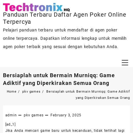
Skip
to
Panduan Terbaru Daftar Agen Poker Online
content
Terpercya
Pelajari panduan terbaru untuk mendaftar di agen poker
online terpercaya. Dapatkan informasi lengkap untuk memilih
agen poker terbaik yang sesuai dengan kebutuhan Anda.
Bersiaplah untuk Bermain Murniqq: Game
Adiktif yang Diperkirakan Semua Orang
Home
pkv games
Bersiaplah untuk Bermain Murniqq: Game Adiktif
yang Diperkirakan Semua Orang
admin
pkv games
February 3, 2025
[ad_1]
Jika Anda mencari game baru untuk kecanduan, tidak terlihat lagi