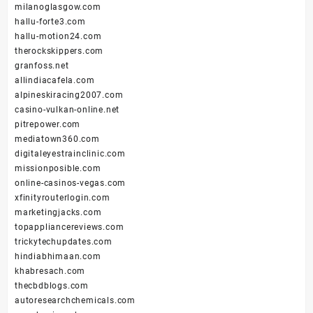
milanoglasgow.com
hallu-forte3.com
hallu-motion24.com
therockskippers.com
granfoss.net
allindiacafela.com
alpineskiracing2007.com
casino-vulkan-online.net
pitrepower.com
mediatown360.com
digitaleyestrainclinic.com
missionposible.com
online-casinos-vegas.com
xfinityrouterlogin.com
marketingjacks.com
topappliancereviews.com
trickytechupdates.com
hindiabhimaan.com
khabresach.com
thecbdblogs.com
autoresearchchemicals.com