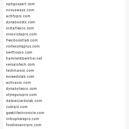
optigoxpert.com
novuswayz.com
actifypro.com
dynaboostx.com
instaflexco.com
innovistapro.com
flexiboostlab.com
vortexohqplus.com
swiftiopro.com
hamilelikbelirtisi.net
versalotech.com
techmaxco.com
exceedolab.com
activaxio.com
dynabytesco.com
stylegurupro.com
datawizardslab.com
cubiqio.com
geeklifechronicle.com
infospherepro.com
foodiesavorpro.com