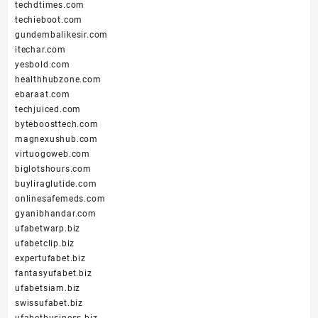
techdtimes.com
techieboot.com
gundembalikesir.com
itechar.com
yesbold.com
healthhubzone.com
ebaraat.com
techjuiced.com
byteboosttech.com
magnexushub.com
virtuogoweb.com
biglotshours.com
buyliraglutide.com
onlinesafemeds.com
gyanibhandar.com
ufabetwarp.biz
ufabetclip.biz
expertufabet.biz
fantasyufabet.biz
ufabetsiam.biz
swissufabet.biz
ufabetbusiness.biz