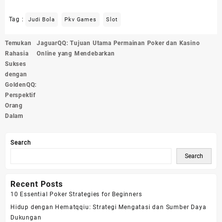
Tag :
Judi Bola
Pkv Games
Slot
Post
Temukan
JaguarQQ: Tujuan Utama Permainan Poker dan Kasino
navigation
Rahasia
Online yang Mendebarkan
Sukses
dengan
GoldenQQ:
Perspektif
Orang
Dalam
Search
Search
Recent Posts
10 Essential Poker Strategies for Beginners
Hidup dengan Hematqqiu: Strategi Mengatasi dan Sumber Daya
Dukungan