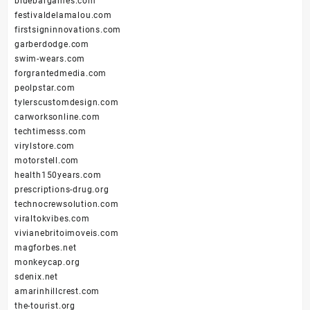
bluebargames.com
festivaldelamalou.com
firstsigninnovations.com
garberdodge.com
swim-wears.com
forgrantedmedia.com
peolpstar.com
tylerscustomdesign.com
carworksonline.com
techtimesss.com
virylstore.com
motorstell.com
health150years.com
prescriptions-drug.org
technocrewsolution.com
viraltokvibes.com
vivianebritoimoveis.com
magforbes.net
monkeycap.org
sdenix.net
amarinhillcrest.com
the-tourist.org