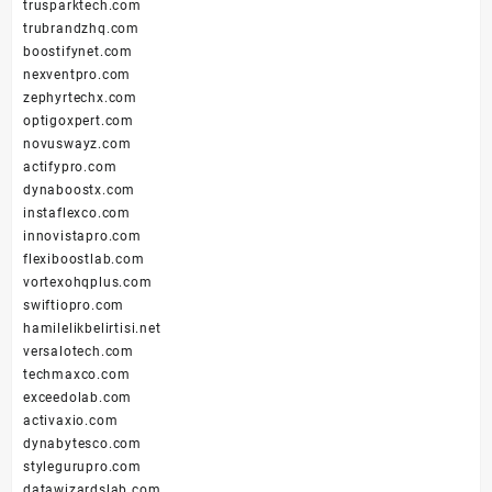
trusparktech.com
trubrandzhq.com
boostifynet.com
nexventpro.com
zephyrtechx.com
optigoxpert.com
novuswayz.com
actifypro.com
dynaboostx.com
instaflexco.com
innovistapro.com
flexiboostlab.com
vortexohqplus.com
swiftiopro.com
hamilelikbelirtisi.net
versalotech.com
techmaxco.com
exceedolab.com
activaxio.com
dynabytesco.com
stylegurupro.com
datawizardslab.com