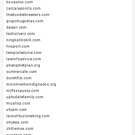
ks-casino.com
carcarepoints.com
thedoodlebreeders.com
grupohugodias.com
deqair.com
techsilvers.com
ningkatinskill.com
fivsport.com
templatedzine.com
lawinfoadvice.com
phenqdietplan.org
sumnercafe.com
dunetflix.com
movimientoindignados.org
milfxxxpussy.com
uptodatefamily.com
musitop.com
utyam.com
lacostituzioneblog.com
ohyeea.com
zhitiemoe.com
nungkub.com