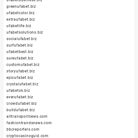
greenufabet.biz
ufabetcolor.biz
extraufabet.biz
ufabetlife.biz
ufabetsolutions.biz
socialufabet.biz
surfufabet.biz
ufabetbest.biz
sureufabet.biz
customufabet.biz
storyufabet.biz
epicufabet.biz
crystalufabet.biz
ufabetok.biz
everufabet.biz
crowdufabet.biz
buildufabet.biz
alltransportnews.com
fashiontrandsnews.com
bbcreporters.com
cryptocasinoguid.com