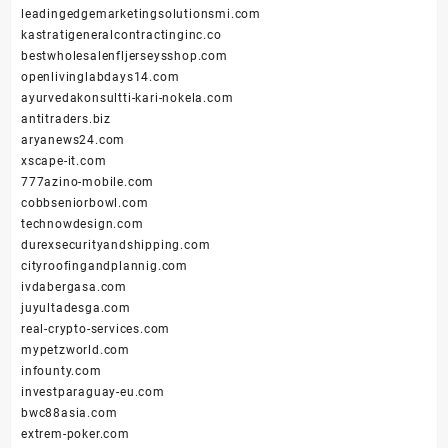
leadingedgemarketingsolutionsmi.com
kastratigeneralcontractinginc.co
bestwholesalenfljerseysshop.com
openlivinglabdays14.com
ayurvedakonsultti-kari-nokela.com
antitraders.biz
aryanews24.com
xscape-it.com
777azino-mobile.com
cobbseniorbowl.com
technowdesign.com
durexsecurityandshipping.com
cityroofingandplannig.com
ivdabergasa.com
juyultadesga.com
real-crypto-services.com
mypetzworld.com
infounty.com
investparaguay-eu.com
bwc88asia.com
extrem-poker.com