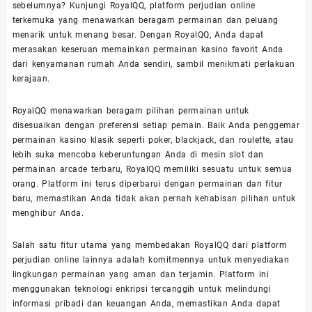
sebelumnya? Kunjungi RoyalQQ, platform perjudian online
terkemuka yang menawarkan beragam permainan dan peluang
menarik untuk menang besar. Dengan RoyalQQ, Anda dapat
merasakan keseruan memainkan permainan kasino favorit Anda
dari kenyamanan rumah Anda sendiri, sambil menikmati perlakuan
kerajaan.
RoyalQQ menawarkan beragam pilihan permainan untuk
disesuaikan dengan preferensi setiap pemain. Baik Anda penggemar
permainan kasino klasik seperti poker, blackjack, dan roulette, atau
lebih suka mencoba keberuntungan Anda di mesin slot dan
permainan arcade terbaru, RoyalQQ memiliki sesuatu untuk semua
orang. Platform ini terus diperbarui dengan permainan dan fitur
baru, memastikan Anda tidak akan pernah kehabisan pilihan untuk
menghibur Anda.
Salah satu fitur utama yang membedakan RoyalQQ dari platform
perjudian online lainnya adalah komitmennya untuk menyediakan
lingkungan permainan yang aman dan terjamin. Platform ini
menggunakan teknologi enkripsi tercanggih untuk melindungi
informasi pribadi dan keuangan Anda, memastikan Anda dapat