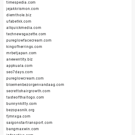
timespedia.com
jejakkrismon.com
diemthole.biz
ufabetkk.com
allquickmedia.com
technewsgazette.com
pureglowfacecream.com
kingofherrings.com
mrbetjapan.com
anewentity.biz
appkuala.com
seo7days.com
pureglowcream.com
bloemenbezorgenvandaag.com
secrettohairgrowth.com
tasteofthaitogo.com
bunnynkitty.com
bezopasnik.org
fjmnxga.com
saigonstartransport.com
bangmaxwin.com