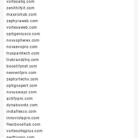
vortexahq.com
zenithifyit.com
maxxiohub.com
zephyraweb.com
vortexaweb.com
optigeniusco.com
novuspherex.com
novaevopro.com
trusparktech.com
trubrandzhq.com
boostifynet.com
nexventpro.com
zephyrtechx.com
optigoxpert.com
novuswayz.com
actifypro.com
dynaboostx.com
instaflexco.com
innovistapro.com
flexiboostlab.com
vortexohqplus.com
swiftiopro.com