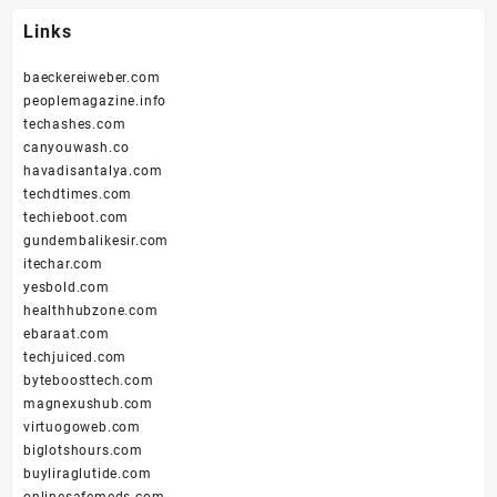
Links
baeckereiweber.com
peoplemagazine.info
techashes.com
canyouwash.co
havadisantalya.com
techdtimes.com
techieboot.com
gundembalikesir.com
itechar.com
yesbold.com
healthhubzone.com
ebaraat.com
techjuiced.com
byteboosttech.com
magnexushub.com
virtuogoweb.com
biglotshours.com
buyliraglutide.com
onlinesafemeds.com