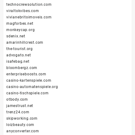
technocrewsolution.com
viraltokvibes.com
vivianebritoimoveis.com
magforbes.net
monkeycap.org
sdenix.net
amarinhillcrest.com
the-tourist.org
advogato.net
isafebag.net
bloombergz.com
enterpriseboosts.com
casino-kartenspiele.com
casino-automatenspiele.org
casino-tischspiele.com
otbody.com
jamestrust.net
trenz24.com
skipworking.com
loizbeauty.com
anyconverter.com