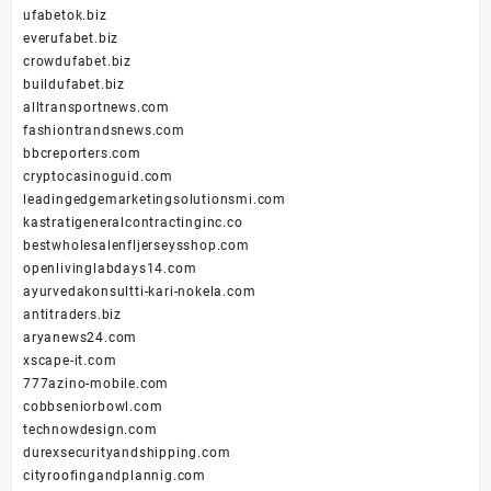
ufabetok.biz
everufabet.biz
crowdufabet.biz
buildufabet.biz
alltransportnews.com
fashiontrandsnews.com
bbcreporters.com
cryptocasinoguid.com
leadingedgemarketingsolutionsmi.com
kastratigeneralcontractinginc.co
bestwholesalenfljerseysshop.com
openlivinglabdays14.com
ayurvedakonsultti-kari-nokela.com
antitraders.biz
aryanews24.com
xscape-it.com
777azino-mobile.com
cobbseniorbowl.com
technowdesign.com
durexsecurityandshipping.com
cityroofingandplannig.com