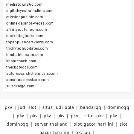
mediatown360.com
digitaleyestrainclinic.com
missionposible.com
online-casinos-vegas.com
xfinityrouterlogin.com
marketingjacks.com
topappliancereviews.com
trickytechupdates.com
hindiabhimaan.com
khabresach.com
thecbdblogs.com
autoresearchchemicals.com
apnabusinesskaro.com
suleckiego.com
pkv
|
judi slot
|
situs judi bola
|
bandarqq
|
dominoqq
|
pkv
|
pkv
|
pkv
|
pkv
|
pkv
|
situs pkv
|
pkv
|
dominoqq
|
server thailand
|
slot gacor hari ini
|
slot
gacor hari ini
|
pkv qq
|