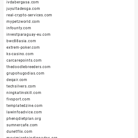
ivdabergasa.com
juyultadesga.com
real-crypto-services.com
mypetzworld.com
infounty.com
investparaguay-eu.com
bwc88asia.com
extrem-poker.com
ks-casino.com
carcarepoints.com
thedoodlebreeders.com
grupohugodias.com
deqair.com
techsilvers.com
ningkatinskill.com
fivsport.com
templatedzine.com
lawinfoadvice.com
phenqdietplan.org
sumnercafe.com
dunetflix.com
movimientoindignados.org