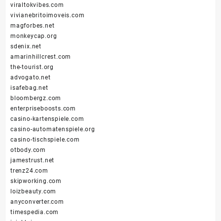
viraltokvibes.com
vivianebritoimoveis.com
magforbes.net
monkeycap.org
sdenix.net
amarinhillcrest.com
the-tourist.org
advogato.net
isafebag.net
bloombergz.com
enterpriseboosts.com
casino-kartenspiele.com
casino-automatenspiele.org
casino-tischspiele.com
otbody.com
jamestrust.net
trenz24.com
skipworking.com
loizbeauty.com
anyconverter.com
timespedia.com