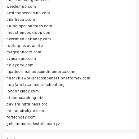
paperwashington.com
weedemup.com
bestchancecasino.com
bilalliaqat.com
autodispensadores.com
inductioncooktopp.com
newsmedicaltoday.com
roofingnevada.info
magconnectx.com
synexispro.com
holayomi.com
ligadeciclismodecundinamarca.com
nashvilleworkerscompensationattorney.com
holyfamilycathedralschool.org
londonkiddy.com
ufabetcoaching.biz
davismindfulness.org
millionairebyte.com
fortechday.com
getcaminorealestateusa.xyz