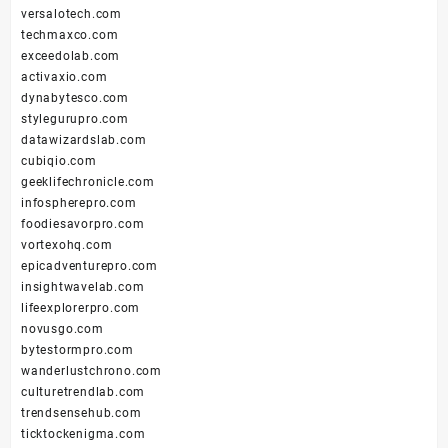
versalotech.com
techmaxco.com
exceedolab.com
activaxio.com
dynabytesco.com
stylegurupro.com
datawizardslab.com
cubiqio.com
geeklifechronicle.com
infospherepro.com
foodiesavorpro.com
vortexohq.com
epicadventurepro.com
insightwavelab.com
lifeexplorerpro.com
novusgo.com
bytestormpro.com
wanderlustchrono.com
culturetrendlab.com
trendsensehub.com
ticktockenigma.com