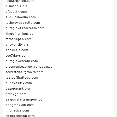
jejakkrismon.com
diemthole.biz
ufabetkk.com
allquickmedia.com
technewsgazette.com
pureglowfacecream.com
kingofherrings.com
mrbetjapan.com
anewentity.biz
appkuala.com
seo7days.com
pureglowcream.com
bloemenbezorgenvandaag.com
secrettohairgrowth.com
tasteofthaitogo.com
bunnynkitty.com
bezopasnik.org
fjmnxga.com
saigonstartransport.com
bangmaxwin.com
infonetive.com
epictacoshop.com