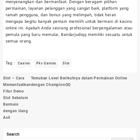
menyenangkan dan bermanfaat. Dengan beragam pilihan
permainan, layanan pelanggan yang sangat baik, platform yang
ramah pengguna, dan bonus yang melimpah, tidak heran
mengapa begitu banyak pemain memilih untuk bermain di kasino
online ini. Apakah Anda seorang profesional berpengalaman atau
pemula yang baru memulai, Bandarjudiqq memiliki sesuatu untuk
semua orang.
Tag :
Casino
Pkv Games
Slot
Post
Slot – Cara
Temukan Level Berikutnya dalam Permainan Online
navigation
Memanfaatkan
dengan ChampionQQ
Fitur Demo
Slot Sebelum
Bermain
dengan Uang
Asli
Search