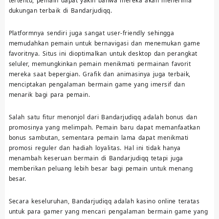
tertentu, pemain dapat yakin bahwa mereka akan menerima
dukungan terbaik di Bandarjudiqq.
Platformnya sendiri juga sangat user-friendly sehingga
memudahkan pemain untuk bernavigasi dan menemukan game
favoritnya. Situs ini dioptimalkan untuk desktop dan perangkat
seluler, memungkinkan pemain menikmati permainan favorit
mereka saat bepergian. Grafik dan animasinya juga terbaik,
menciptakan pengalaman bermain game yang imersif dan
menarik bagi para pemain.
Salah satu fitur menonjol dari Bandarjudiqq adalah bonus dan
promosinya yang melimpah. Pemain baru dapat memanfaatkan
bonus sambutan, sementara pemain lama dapat menikmati
promosi reguler dan hadiah loyalitas. Hal ini tidak hanya
menambah keseruan bermain di Bandarjudiqq tetapi juga
memberikan peluang lebih besar bagi pemain untuk menang
besar.
Secara keseluruhan, Bandarjudiqq adalah kasino online teratas
untuk para gamer yang mencari pengalaman bermain game yang