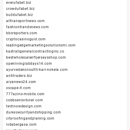
everufabet.biz
crowdufabet.biz
buildufabet.biz
alltransportnews.com
fashiontrandsnews.com
bbcreporters.com
cryptocasinoguid.com
leadingedgemarketingsolutionsmi.com
kastratigeneralcontractinginc.co
bestwholesalenfljerseysshop.com
openlivinglabdays14.com
ayurvedakonsultti-kari-nokela.com
antitraders.biz
aryanews24.com
xscape-it.com
777azino-mobile.com
cobbseniorbowl.com
technowdesign.com
durexsecurityandshipping.com
cityroofingandplannig.com
ivdabergasa.com