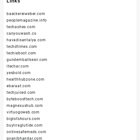
Links
baeckereiweber.com
peoplemagazine.info
techashes.com
canyouwash.co
havadisantalya.com
techdtimes.com
techieboot.com
gundembalikesir.com
itechar.com
yesbold.com
healthhubzone.com
ebaraat.com
techjuiced.com
byteboosttech.com
magnexushub.com
virtuogoweb.com
biglotshours.com
buyliraglutide.com
onlinesafemeds.com
gyanibhandar.com