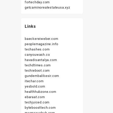
fortechday.com
getcaminorealestateusa.xyz
Links
baeckereiweber.com
peoplemagazine.info
techashes.com
canyouwash.co
havadisantalya.com
techdtimes.com
techieboot.com
gundembalikesir.com
itechar.com
yesbold.com
healthhubzone.com
ebaraat.com
techjuiced.com
byteboosttech.com
magnexushub.com