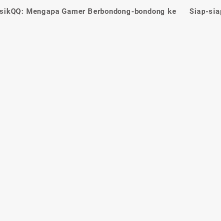
AsikQQ: Mengapa Gamer Berbondong-bondong ke
Siap-si
on