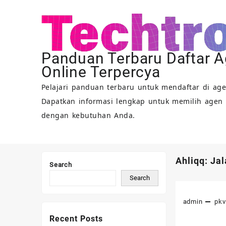
Skip
to
content
Panduan Terbaru Daftar 
Online Terpercya
Pelajari panduan terbaru untuk mendaftar di age
Dapatkan informasi lengkap untuk memilih agen 
dengan kebutuhan Anda.
Ahliqq: Ja
Search
Search
admin
pk
Recent Posts