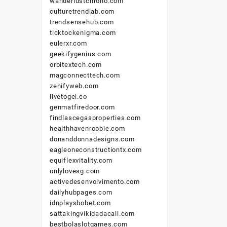
wanderlustchrono.com
culturetrendlab.com
trendsensehub.com
ticktockenigma.com
eulerxr.com
geekifygenius.com
orbitextech.com
magconnecttech.com
zenifyweb.com
livetogel.co
genmatfiredoor.com
findlascegasproperties.com
healthhavenrobbie.com
donanddonnadesigns.com
eagleoneconstructiontx.com
equiflexvitality.com
onlylovesg.com
activedesenvolvimento.com
dailyhubpages.com
idnplaysbobet.com
sattakingvikidadacall.com
bestbolaslotgames.com