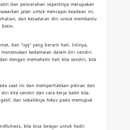
batin dan pencerahan sepertinya merupakan
nawarkan jalan untuk mencapai keadaan ini.
erhatian, dan kesadaran diri untuk membantu
 batin.
at, dan “iqq” yang berarti hati. Intinya,
 menemukan kedamaian dalam diri sendiri.
dan dengan memahami hati kita sendiri, kita
pada saat ini dan memperhatikan pikiran dan
ri kita sendiri dan cara kerja batin kita.
egatif, dan sebaliknya fokus pada memupuk
dfulness, kita bisa belajar untuk hadir